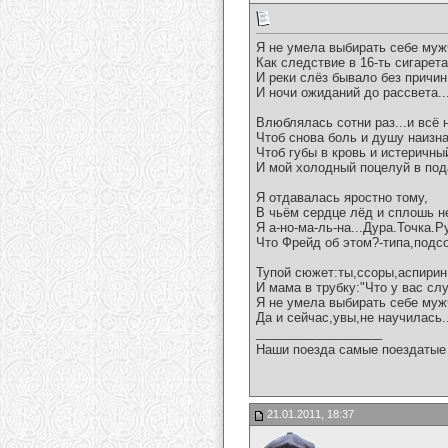
Я не умела выбирать себе мужч
Как следствие в 16-ть сигарета
И реки слёз бывало без причин
И ночи ожиданий до рассвета..
Влюблялась сотни раз...и всё н
Чтоб снова боль и душу наизна
Чтоб губы в кровь и истеричный
И мой холодный поцелуй в пода
Я отдавалась яростно тому,
В чьём сердце лёд и сплошь н
Я а-но-ма-ль-на...Дура.Точка.Ру.
Что Фрейд об этом?-типа,подсо
Тупой сюжет:ты,ссоры,аспирин.
И мама в трубку:"Что у вас сл
Я не умела выбирать себе мужч
Да и сейчас,увы,не научилась..
__________________
Наши поезда самые поездатые 
21.01.2011, 18:37