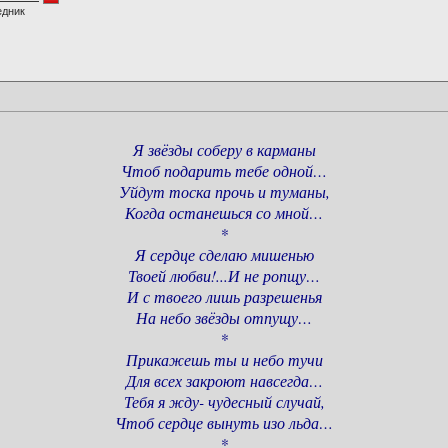
едник
Я звёзды соберу в карманы
Чтоб подарить тебе одной…
Уйдут тоска прочь и туманы,
Когда останешься со мной…
*
Я сердце сделаю мишенью
Твоей любви!...И не ропщу…
И с твоего лишь разрешенья
На небо звёзды отпущу…
*
Прикажешь ты и небо тучи
Для всех закроют навсегда…
Тебя я жду- чудесный случай,
Чтоб сердце вынуть изо льда…
*