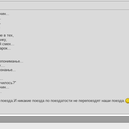
ин...
.
,
.
е в тех,
нку,
 смех...
рок...
епониманье...
...
знанье...
..
училось?"
ин...
.
поезда.И никакие поезда по поездатости не перепоездят наши поезда.