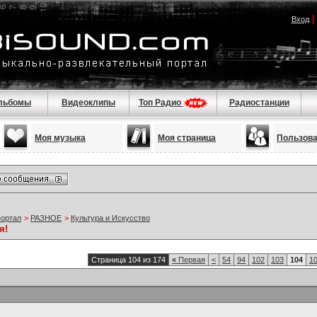
Вход
льбомы
Видеоклипы
Топ Радио
Радиостанции
Моя музыка
Моя страница
Пользов
портал
>
РАЗНОЕ
>
Культура и Искусство
я!
Страница 104 из 174
«
Первая
<
54
94
102
103
104
1