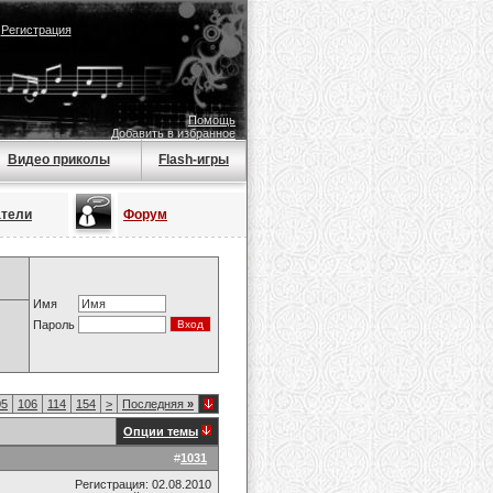
|
Регистрация
Помощь
Добавить в избранное
Видео приколы
Flash-игры
атели
Форум
Имя
Пароль
05
106
114
154
>
Последняя
»
Опции темы
#
1031
Регистрация: 02.08.2010