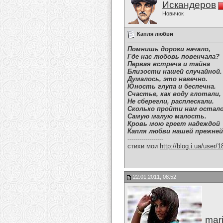
Искандеров
Новичок
Капля любви
Помнишь дороги начало,
Где нас любовь повенчала?
Первая встреча и тайна
Близости нашей случайной.
Думалось, это навечно.
Юность глупа и беспечна.
Счастье, как воду глотали,
Не сберегли, расплескали.
Сколько пройти нам остал
Самую малую малость.
Кровь мою греет надеждой
Капля любви нашей прежней
------------------
стихи мои
http://blog.i.ua/user/
22.01.2011, 08:52
mari