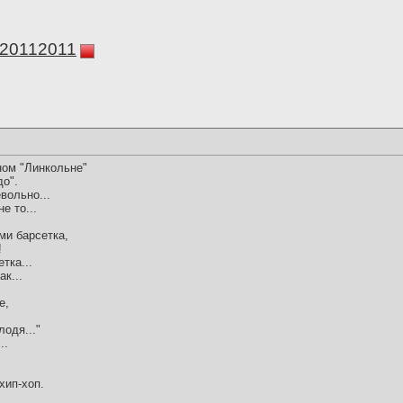
а20112011
ном "Линкольне"
до".
вольно...
е то...
ми барсетка,
!
тка...
ак...
е,
лодя..."
..
,
хип-хоп.