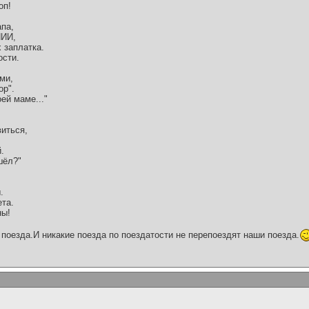
оп!
апа,
НИИ,
 заплатка.
ости.
ми,
ор".
ей маме..."
виться,
.
шёл?"
.
ета.
ны!
поезда.И никакие поезда по поездатости не перепоездят наши поезда.