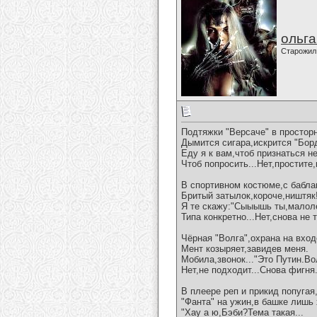
ольг
Старожил
Подтяжки "Версаче" в простор
Дымится сигара,искрится "Бор
Еду я к вам,чтоб признаться не
Чтоб попросить...Нет,простите,н
В спортивном костюме,с бабла
Бритый затылок,короче,ништяк
Я те скажу:"Сыыышь ты,малоле
Типа конкретно...Нет,снова не т
Чёрная "Волга",охрана на вход
Мент козыряет,завидев меня.
Мобила,звонок..."Это Путин.Во
Нет,не подходит...Снова фигня.
В плеере реп и прикид попугая
"Фанта" на ужин,в башке лишь 
"Хау а ю,Бэби?Тема такая...