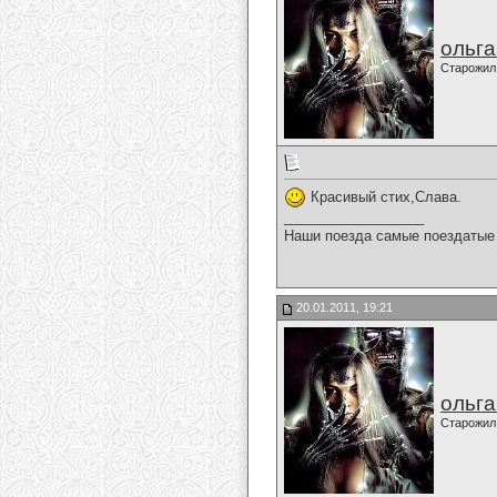
ольг
Старожил
Красивый стих,Слава.
__________________
Наши поезда самые поездатые 
20.01.2011, 19:21
ольг
Старожил