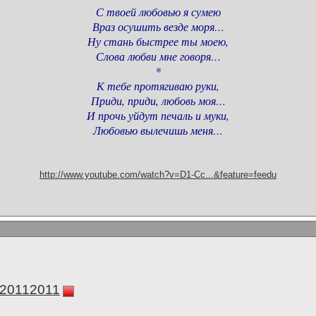
С твоей любовью я сумею
Враз осушить везде моря…
Ну стань быстрее ты моею,
Слова любви мне говоря…
*
К тебе протягиваю руки,
Приди, приди, любовь моя…
И прочь уйдут печаль и муки,
Любовью вылечишь меня…
http://www.youtube.com/watch?v=D1-Cc...&feature=feedu
а20112011