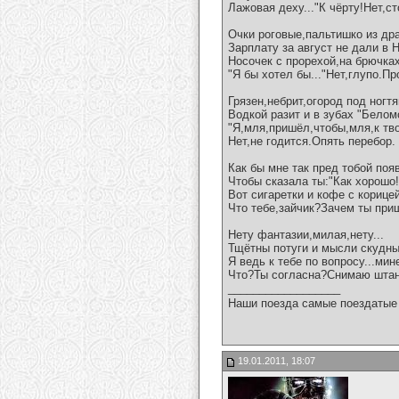
Лажовая деху..."К чёрту!Нет,ст
Очки роговые,пальтишко из др
Зарплату за август не дали в 
Носочек с прорехой,на брючках
"Я бы хотел бы..."Нет,глупо.Пр
Грязен,небрит,огород под ногтя
Водкой разит и в зубах "Белом
"Я,мля,пришёл,чтобы,мля,к тво
Нет,не годится.Опять перебор.
Как бы мне так пред тобой поя
Чтобы сказала ты:"Как хорошо!
Вот сигаретки и кофе с корицей
Что тебе,зайчик?Зачем ты при
Нету фантазии,милая,нету...
Тщётны потуги и мысли скудны
Я ведь к тебе по вопросу...мин
Что?Ты согласна?Снимаю шта
__________________
Наши поезда самые поездатые 
19.01.2011, 18:07