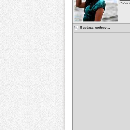
Собес
Я звёзды соберу ...