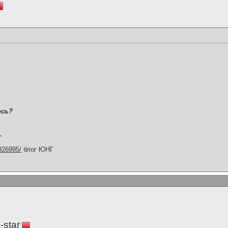
ось?
.
1826995/
блог ЮНГ
-star