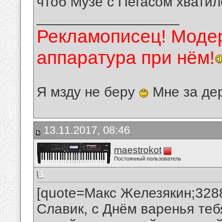
чтоб Музе с Пегасом хватил
__________________
Рекламописец! Модер
аппаратура при нём!
Я мзду не беру
Мне за де
13.11.2017, 08:46
maestrokot
Постоянный пользователь
[quote=Макс Железякин;328
Славик, с Днём варенья теб