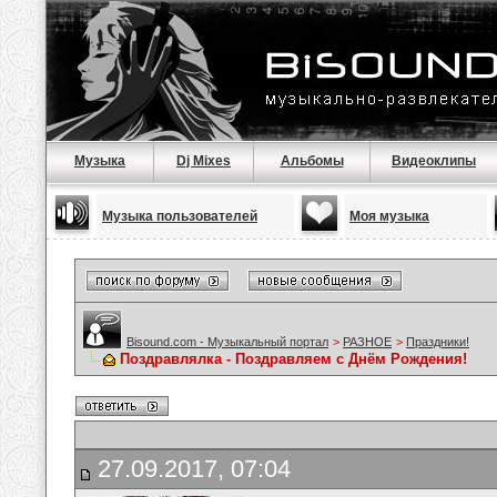
Музыка
Dj Mixes
Альбомы
Видеоклипы
Музыка пользователей
Моя музыка
Bisound.com - Музыкальный портал
>
РАЗНОЕ
>
Праздники!
Поздравлялка - Поздравляем с Днём Рождения!
27.09.2017, 07:04