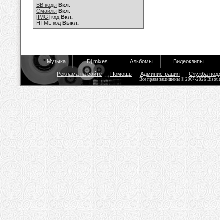
BB коды
Вкл.
Смайлы
Вкл.
[IMG]
код
Вкл.
HTML код
Выкл.
Музыка
Dj mixes
Альбомы
Видеоклипы
Реклама на сайте
Помощь
Администрация
Служба под
Все права защищены © 2007-2026 Bisou