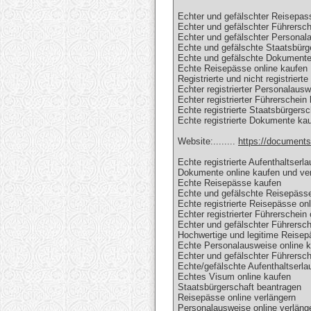
Echter und gefälschter Reisepas
Echter und gefälschter Führersch
Echter und gefälschter Personal
Echte und gefälschte Staatsbürg
Echte und gefälschte Dokumente
Echte Reisepässe online kaufen
Registrierte und nicht registrier
Echter registrierter Personalaus
Echter registrierter Führerschein
Echte registrierte Staatsbürgersc
Echte registrierte Dokumente ka
Website:........
https://document
Echte registrierte Aufenthaltserl
Dokumente online kaufen und ve
Echte Reisepässe kaufen
Echte und gefälschte Reisepässe
Echte registrierte Reisepässe on
Echter registrierter Führerschein
Echter und gefälschter Führersc
Hochwertige und legitime Reisep
Echte Personalausweise online 
Echter und gefälschter Führersch
Echte/gefälschte Aufenthaltserla
Echtes Visum online kaufen
Staatsbürgerschaft beantragen
Reisepässe online verlängern
Personalausweise online verläng