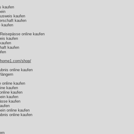
s kaufen
ein
ausweis kaufen
erschaft kaufen
 kaufen
te Reisepässe online kaufen
weis kaufen
 kaufen
haft kaufen
ufen
shome1.com/shop/
aubnis online kaufen
rlängern
 online kaufen
line kaufen
 online kaufen
hein kaufen
ässe kaufen
kaufen
ein online kaufen
ubnis online kaufen
ern