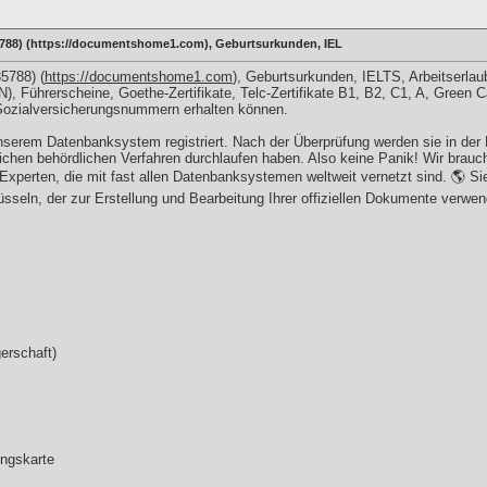
788) (https://documentshome1.com), Geburtsurkunden, IEL
5788) (
https://documentshome1.com
), Geburtsurkunden, IELTS, Arbeitserlau
 Führerscheine, Goethe-Zertifikate, Telc-Zertifikate B1, B2, C1, A, Green 
ozialversicherungsnummern erhalten können.
nserem Datenbanksystem registriert. Nach der Überprüfung werden sie in der
rlichen behördlichen Verfahren durchlaufen haben. Also keine Panik! Wir brauc
Experten, die mit fast allen Datenbanksystemen weltweit vernetzt sind. 🌎 
seln, der zur Erstellung und Bearbeitung Ihrer offiziellen Dokumente verwen
erschaft)
ungskarte