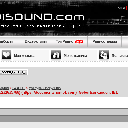
Вход
льбомы
Видеоклипы
Топ Радио
Радиостанции
Моя музыка
Моя страница
Пользов
портал
>
РАЗНОЕ
>
Культура и Искусство
5231635788) (https://documentshome1.com), Geburtsurkunden, IEL