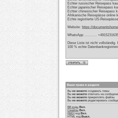
Echter russischer Reisepass kau
Echter japanischer Reisepass ka
Echter chinesischer Reisepass k
Afrikanische Reisepässe online 
Echte registrierte US-Reisepässe
Website:
https://documentshom
WhatsApp ............ +491523163
Diese Liste ist nicht vollständig
100 % echte Datenbankregistrier
Ваши права в разделе
Вы
не можете
создавать темы
Вы
не можете
отвечать на сообщен
Вы
не можете
прикреплять файлы
Вы
не можете
редактировать сообщ
BB коды
Вкл.
Смайлы
Вкл.
[IMG]
код
Вкл.
HTML код
Выкл.