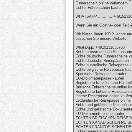
Führerschein online verlängern
Echter Führerschein kaufen
WHATSAPP ............ +4915231
Wenn Sie ein Goethe- oder Telc-Z
Wir bieten Ihnen 100 % echte und
besuchen Sie unsere Website.
WhatsApp: +4915231635788
Bei Interesse senden Sie uns ein
Echte deutsche Führerscheine k
Echte deutsche Reisepässe onli
Echte australische Reisepässe 
Echte belgische Reisepässe kau
Spanische Reisepässe kaufen
EU-Diplomatenpässe kaufen
Registrierte französische Reise
Britische Führerscheine online k
Registrierte britische Reisepäss
Irische Reisepässe online kaufen
Lettländische Reisepässe online
Echte und gefälschte Reisepässe
Echte und gefälschte Dokumente
EU-Dokumente online kaufen
ECHTEN BRITISCHEN REISEPA
ECHTEN KANADISCHEN REISE
ECHTEN FRANZÖSISCHEN REI
Echter amerikanischer Reisepas