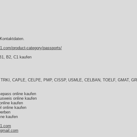
 Kontaktdaten.
1.com/product-category/passports/
t B1, B2, C1 kaufen
fen: TRKI, CAPLE, CELPE, PMP, CISSP, USMLE, CELBAN, TOELF, GMAT, 
isepass online kaufen
ausweis online kaufen
 online kaufen
el online kaufen
werben
ine kaufen
e1.com
gmail.com