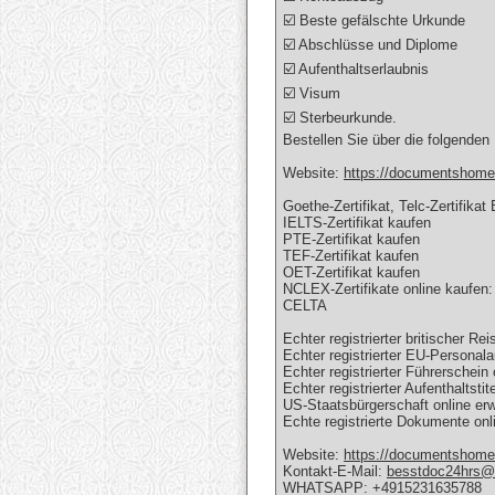
☑️ Beste gefälschte Urkunde
☑️ Abschlüsse und Diplome
☑️ Aufenthaltserlaubnis
☑️ Visum
☑️ Sterbeurkunde.
Bestellen Sie über die folgenden
Website:
https://documentshome
Goethe-Zertifikat, Telc-Zertifika
IELTS-Zertifikat kaufen
PTE-Zertifikat kaufen
TEF-Zertifikat kaufen
OET-Zertifikat kaufen
NCLEX-Zertifikate online kau
CELTA
Echter registrierter britischer Re
Echter registrierter EU-Personal
Echter registrierter Führerschein
Echter registrierter Aufenthaltstit
US-Staatsbürgerschaft online er
Echte registrierte Dokumente onl
Website:
https://documentshom
Kontakt-E-Mail:
besstdoc24hrs@
WHATSAPP: +4915231635788