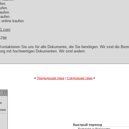
fen.
ufen.
aufen.
kaufen.
 online kaufen.
e1.com
5788
. Kontaktieren Sie uns für alle Dokumente, die Sie benötigen. Wir sind die Bes
ung mit hochwertigen Dokumenten. Wir sind anders.
«
Предыдущая тема
|
Следующая тема
»
ия
ения
Быстрый переход