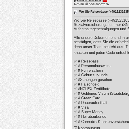
Активный пользователь
Wo Sie Reisepässe (+4915231635
Wo Sie Reisepässe (+491523163
Sozialversicherungsnummer (SNN),
Aufenthaltsgenehmigungen und S
Alle unsere Dokumente sind in u
bestätigen, dass Sie die erforde
denn unser Team besteht aus IT-
knacken und jeden Code entschlüs
✅ # Reisepass
✅ # Personalausweise
✅ # Führerschein
✅ # Geburtsurkunde
✅ #Schengen gesehen
✅ # Falschgeld
✅ #NCLEX-Zertifikate
✅ # Goldenes Visum (Staatsbürg
✅ # Green Card
✅ # Daueraufenthalt
✅ # Visa
✅ # Super Money
✅ # Heiratsurkunde
☑️ # Cannabis-Krankenversicher
☑️ Kontoauszug