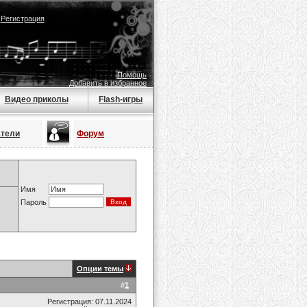
|
Регистрация
Помощь
Добавить в избранное
Видео приколы
Flash-игры
атели
Форум
Имя
Пароль
Опции темы
#
1
Регистрация: 07.11.2024