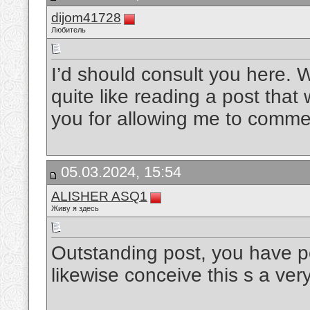
dijom41728
Любитель
I’d should consult you here. W
quite like reading a post that
you for allowing me to comm
05.03.2024, 15:54
ALISHER ASQ1
Живу я здесь
Outstanding post, you have po
likewise conceive this s a ve