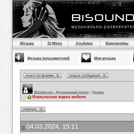
Музыка
Dj Mixes
Альбомы
Видеоклипы
Музыка пользователей
Моя музыка
Bisound.com - Музыкальный портал
>
Релизы
Итальянские марки мебели
04.03.2024, 15:11