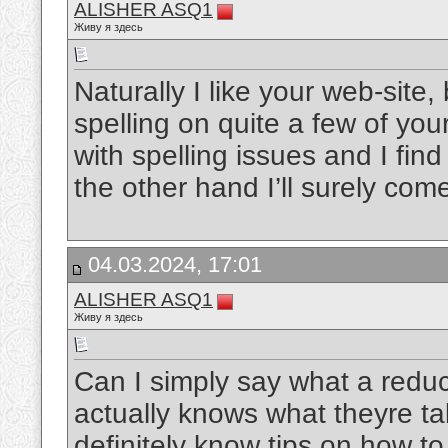
ALISHER ASQ1
Живу я здесь
Naturally I like your web-site,
spelling on quite a few of you
with spelling issues and I find
the other hand I’ll surely co
04.03.2024, 17:01
ALISHER ASQ1
Живу я здесь
Can I simply say what a redu
actually knows what theyre ta
definitely know tips on how t