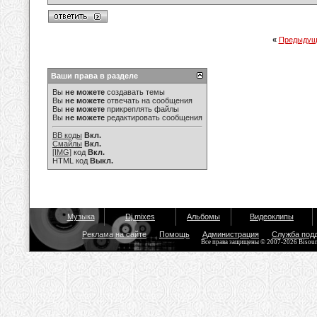
«
Предыдущ
Ваши права в разделе
Вы
не можете
создавать темы
Вы
не можете
отвечать на сообщения
Вы
не можете
прикреплять файлы
Вы
не можете
редактировать сообщения
BB коды
Вкл.
Смайлы
Вкл.
[IMG]
код
Вкл.
HTML код
Выкл.
Музыка
Dj mixes
Альбомы
Видеоклипы
Реклама на сайте
Помощь
Администрация
Служба под
Все права защищены © 2007-2026 Bisou