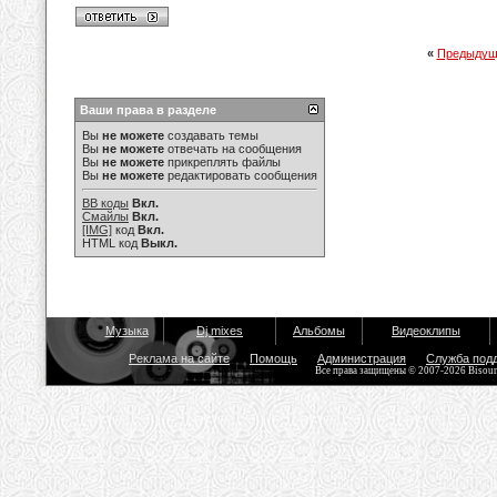
«
Предыдущ
Ваши права в разделе
Вы
не можете
создавать темы
Вы
не можете
отвечать на сообщения
Вы
не можете
прикреплять файлы
Вы
не можете
редактировать сообщения
BB коды
Вкл.
Смайлы
Вкл.
[IMG]
код
Вкл.
HTML код
Выкл.
Музыка
Dj mixes
Альбомы
Видеоклипы
Реклама на сайте
Помощь
Администрация
Служба под
Все права защищены © 2007-2026 Bisou