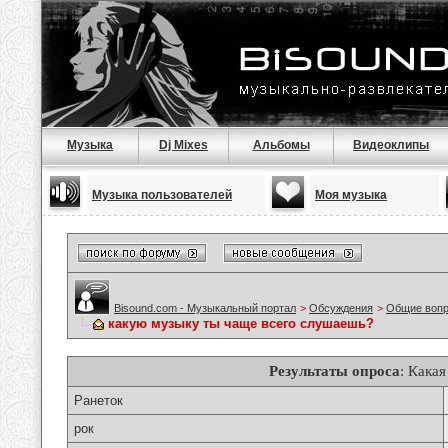
Музыка
Dj Mixes
Альбомы
Видеоклипы
Музыка пользователей
Моя музыка
Bisound.com - Музыкальный портал
>
Обсуждения
>
Общие воп
какую музыку ты чаще всего слушаешь?
Результаты опроса
: Кака
Ранеток
рок