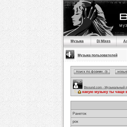
Музыка
Dj Mixes
А
Музыка пользователей
Bisound.com - Музыкальный 
какую музыку ты чаще 
Ранеток
рок