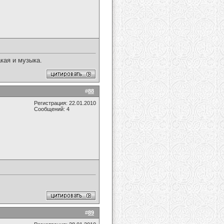
акая и музыка.
#
88
Регистрация: 22.01.2010
Сообщений: 4
#
89