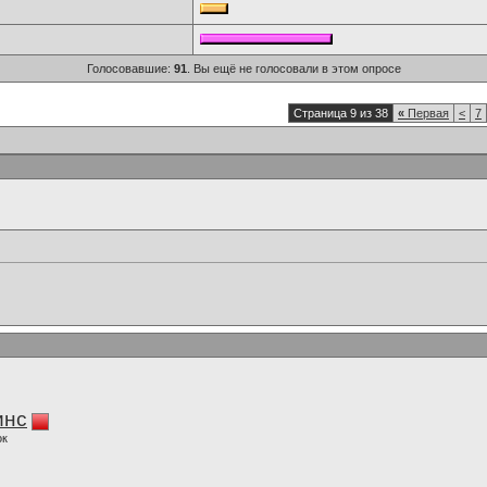
Голосовавшие:
91
. Вы ещё не голосовали в этом опросе
Страница 9 из 38
«
Первая
<
7
инс
ок