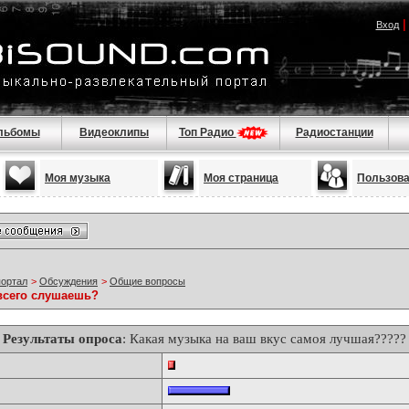
Вход
льбомы
Видеоклипы
Топ Радио
Радиостанции
Моя музыка
Моя страница
Пользов
портал
>
Обсуждения
>
Общие вопросы
всего слушаешь?
Результаты опроса
: Какая музыка на ваш вкус самоя лучшая?????