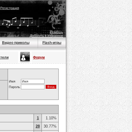
|
Регистрация
Помощь
Добавить в избранное
Видео приколы
Flash-игры
атели
Форум
Имя
Пароль
1
1.10%
28
30.77%