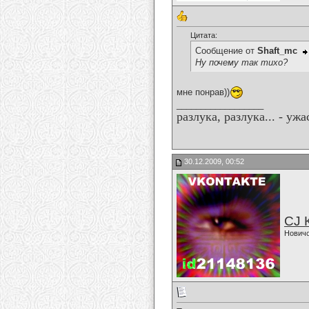
Цитата:
Сообщение от
Shaft_mc
Ну почему так тихо?
мне понрав))
__________________
разлука, разлука... - уж
30.12.2009, 00:52
CJ 
Нович