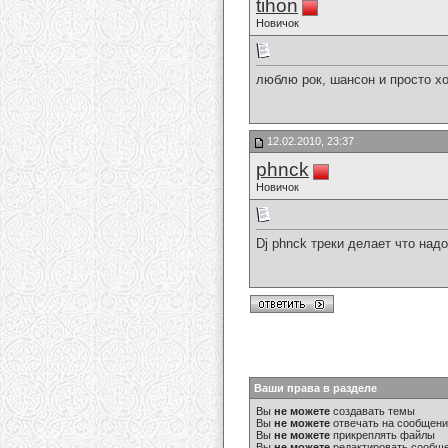
tihon
Новичок
люблю рок, шансон и просто 
12.02.2010, 23:37
phnck
Новичок
Dj phnck треки делает что над
Ваши права в разделе
Вы
не можете
создавать темы
Вы
не можете
отвечать на сообщен
Вы
не можете
прикреплять файлы
Вы
не можете
редактировать сообщ