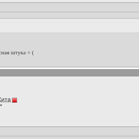
асная штука = (
Кита
ок