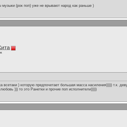
 музыки (рок поп) уже не врывают народ как раньше )
Кита
ок
а всетаки ) которую предпочетает большая масса насиления))))) т.к. дев
юбовь ))) то это Ранетки и прочие поп исполнители)))))