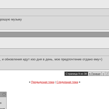
хорошую музыку
о, и обновления идут изо дня в день, мое предпочтение отдано ему=)
Страница 9 из 38
«
Первая
<
7
«
Предыдущая тема
|
Следующая тема
»
ия
ения