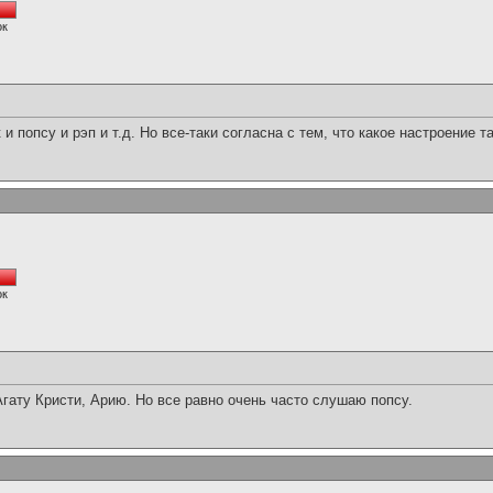
ок
 попсу и рэп и т.д. Но все-таки согласна с тем, что какое настроение т
ок
гату Кристи, Арию. Но все равно очень часто слушаю попсу.