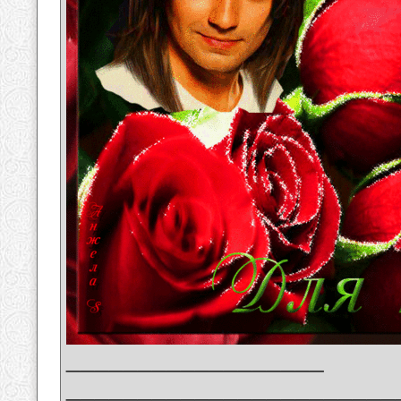
__________________
_______________________