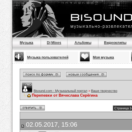
Музыка
Dj Mixes
Альбомы
Видеоклипы
Музыка пользователей
Моя музыка
Bisound.com - Музыкальный портал
>
Ваше творчество
Перепевки от Вячеслава Серёгина
Страница 1
02.05.2017, 15:06