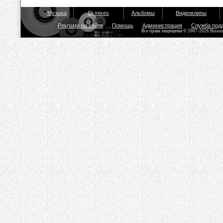
Музыка
Dj mixes
Альбомы
Видеоклипы
Реклама на сайте
Помощь
Администрация
Служба под
Все права защищены © 2007-2026 Bisou