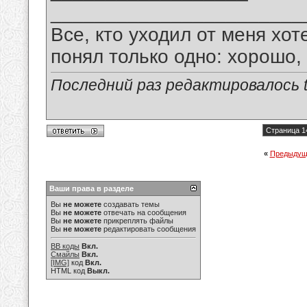
_______________________
Все, кто уходил от меня хот
понял только одно: хорошо,
Последний раз редактировалось tu
Страница 1
«
Предыдущ
Ваши права в разделе
Вы
не можете
создавать темы
Вы
не можете
отвечать на сообщения
Вы
не можете
прикреплять файлы
Вы
не можете
редактировать сообщения
BB коды
Вкл.
Смайлы
Вкл.
[IMG]
код
Вкл.
HTML код
Выкл.