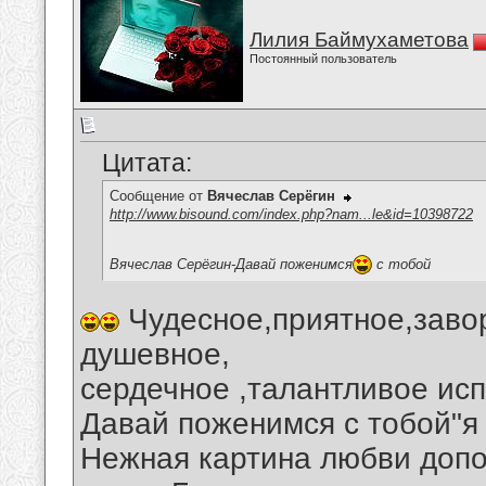
Лилия Баймухаметова
Постоянный пользователь
Цитата:
Сообщение от
Вячеслав Серёгин
http://www.bisound.com/index.php?nam...le&id=10398722
Вячеслав Серёгин-Давай поженимся
с тобой
Чудесное,приятное,заво
душевное,
сердечное ,талантливое исп
Давай поженимся с тобой"я
Нежная картина любви доп