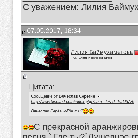
С уважением: Лилия Байму
07.05.2017, 18:34
Лилия Баймухаметова
Постоянный пользователь
Цитата:
Сообщение от
Вячеслав Серёгин
http://www.bisound.com/index.php?nam...le&id=10398725
Вячеслав Серёгин-Где ты?
С прекрасной аранжировк
песня ` Где ты?`Душевное,