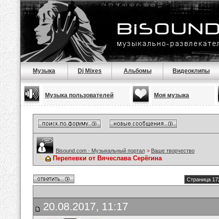
Музыка
Dj Mixes
Альбомы
Видеоклипы
Музыка пользователей
Моя музыка
Bisound.com - Музыкальный портал
>
Ваше творчество
Перепевки от Вячеслава Серёгина
Страница 17
20.08.2017, 11:17