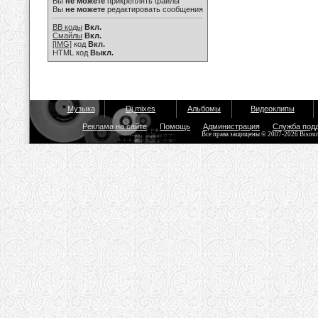
Вы
не можете
прикреплять файлы
Вы
не можете
редактировать сообщения
BB коды
Вкл.
Смайлы
Вкл.
[IMG]
код
Вкл.
HTML код
Выкл.
Музыка
Dj mixes
Альбомы
Видеоклипы
Реклама на сайте
Помощь
Администрация
Служба под
Все права защищены © 2007-2026 Bisou