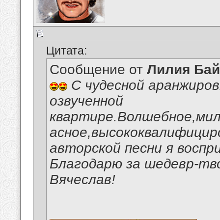
Цитата:
Сообщение от
Лилия Ба
С чудесной аранжировк
озвученной
квартире.Волшебное,мил
асное,высококвалифицир
авторской песни я воспр
Благодарю за шедевр-тв
Вячеслав!