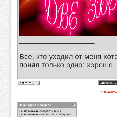
__________________
_______________________
Все, кто уходил от меня хот
понял только одно: хорошо,
Страница 17
«
Предыдущ
Ваши права в разделе
Вы
не можете
создавать темы
Вы
не можете
отвечать на сообщения