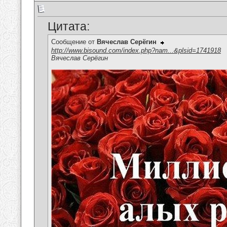
Цитата:
Сообщение от
Вячеслав Серёгин
http://www.bisound.com/index.php?nam...&plsid=1741918
Вячеслав Серёгин