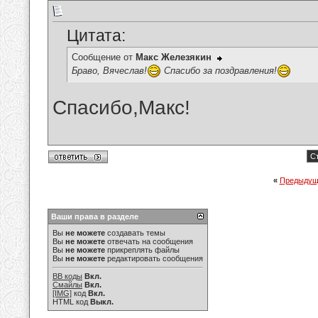
Цитата:
Сообщение от
Макс Железякин
Браво, Вячеслав!
Спасибо за поздравления!
Спасибо,Макс!
Ст
«
Предыдущ
Ваши права в разделе
Вы
не можете
создавать темы
Вы
не можете
отвечать на сообщения
Вы
не можете
прикреплять файлы
Вы
не можете
редактировать сообщения
BB коды
Вкл.
Смайлы
Вкл.
[IMG]
код
Вкл.
HTML код
Выкл.