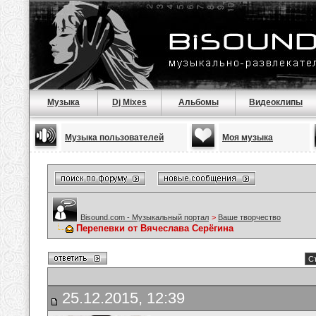
Музыка
Dj Mixes
Альбомы
Видеоклипы
Музыка пользователей
Моя музыка
Bisound.com - Музыкальный портал
>
Ваше творчество
Перепевки от Вячеслава Серёгина
Ст
25.12.2015, 12:39