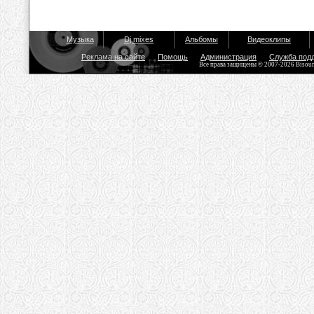
Музыка
Dj mixes
Альбомы
Видеоклипы
Реклама на сайте
Помощь
Администрация
Служба под
Все права защищены © 2007-2026 Bisou