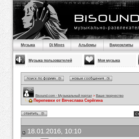
Музыка
Dj Mixes
Альбомы
Видеоклипы
Музыка пользователей
Моя музыка
Bisound.com - Музыкальный портал
>
Ваше творчество
Перепевки от Вячеслава Серёгина
Ст
18.01.2016, 10:10