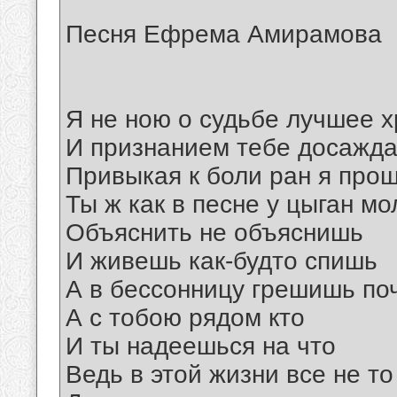
Песня Ефрема Амирамова
Я не ною о судьбе лучшее х
И признанием тебе досажд
Привыкая к боли ран я про
Ты ж как в песне у цыган мо
Объяснить не объяснишь
И живешь как-будто спишь
А в бессонницу грешишь по
А с тобою рядом кто
И ты надеешься на что
Ведь в этой жизни все не то