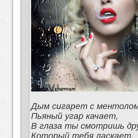
Дым сигарет с ментоло
Пьяный угар качает,
В глаза ты смотришь др
Который тебя ласкает.