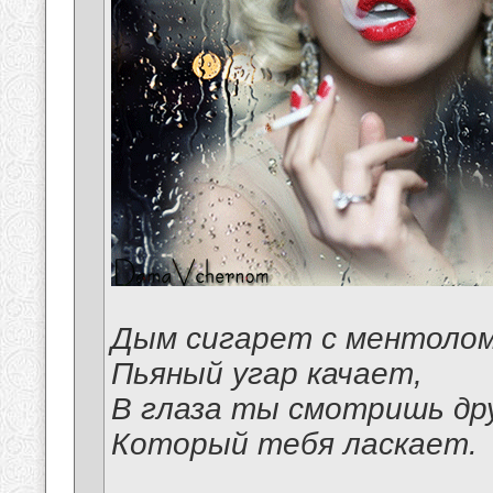
Дым сигарет с ментоло
Пьяный угар качает,
В глаза ты смотришь др
Который тебя ласкает.