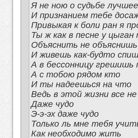
Я не ною о судьбе лучшее
И признанием тебе доса
Привыкая к боли ран я п
Ты ж как в песне у цыган
Объяснить не объяснишь
И живешь как-будто спи
А в бессонницу грешишь
А с тобою рядом кто
И ты надеешься на что
Ведь в этой жизни все не
Даже чудо
Э-э-эх даже чудо
Только ль мне тебя учит
Как необходимо жить