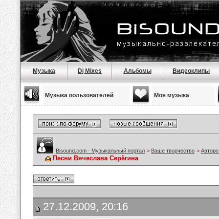
Музыка
Dj Mixes
Альбомы
Видеоклипы
Музыка пользователей
Моя музыка
Bisound.com - Музыкальный портал
>
Ваше творчество
>
Авторс
Песни Вячеслава Серёгина
27.12.2009, 20:16