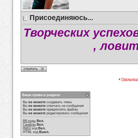
Присоединяюсь...
Творческих успехо
, ловит
«
Предыдущ
Ваши права в разделе
Вы
не можете
создавать темы
Вы
не можете
отвечать на сообщения
Вы
не можете
прикреплять файлы
Вы
не можете
редактировать сообщения
BB коды
Вкл.
Смайлы
Вкл.
[IMG]
код
Вкл.
HTML код
Выкл.