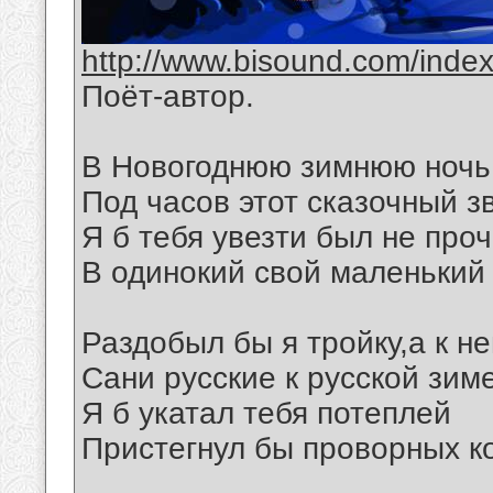
http://www.bisound.com/inde
Поёт-автор.
В Новогоднюю зимнюю ночь
Под часов этот сказочный з
Я б тебя увезти был не проч
В одинокий свой маленький
Раздобыл бы я тройку,а к не
Сани русские к русской зиме
Я б укатал тебя потеплей
Пристегнул бы проворных к