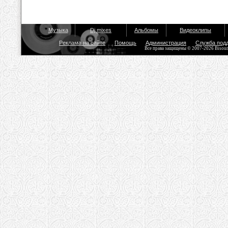
Музыка
Dj mixes
Альбомы
Видеоклипы
Реклама на сайте
Помощь
Администрация
Служба под
Все права защищены © 2007-2026 Bisou