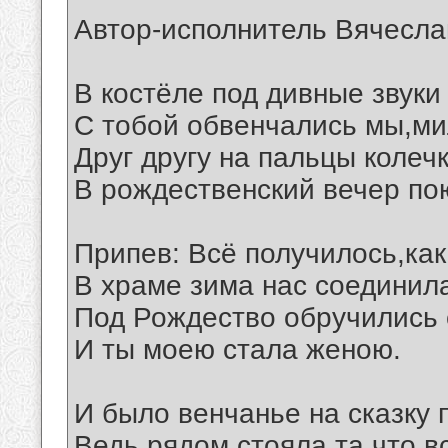
Автор-исполнитель Вячесла
В костёле под дивные звуки
С тобой обвенчались мы,ми
Друг другу на пальцы колеч
В рождественский вечер по
Припев: Всё получилось,как
В храме зима нас соединил
Под Рождество обручились 
И ты моею стала женою.
И было венчанье на сказку 
Ведь рядом стояла,та что в