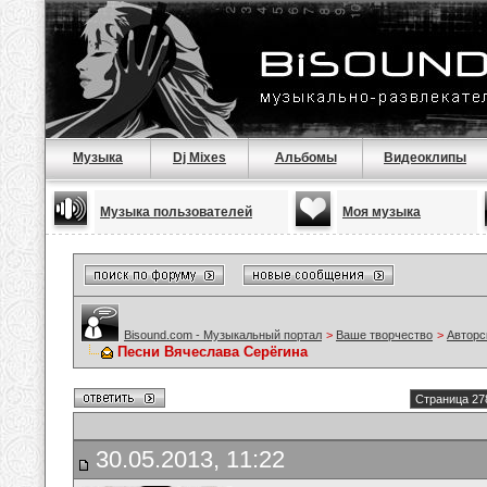
Музыка
Dj Mixes
Альбомы
Видеоклипы
Музыка пользователей
Моя музыка
Bisound.com - Музыкальный портал
>
Ваше творчество
>
Авторс
Песни Вячеслава Серёгина
Страница 27
30.05.2013, 11:22