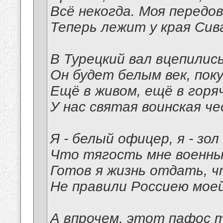
Всё некогда. Моя передо
Теперь лежит у края Сив
В Турецкий вал вцепилис
Он будет белым век, пок
Ещё в живом, ещё в горя
У нас святая воинская че
Я - белый офицер, я - зол
Что тягость мне военны
Готов я жизнь отдать, ч
Не правили Россиею моей
А впрочем, этот пафос 