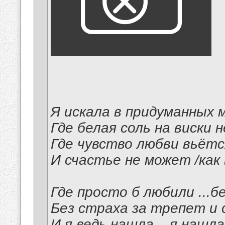
Я искала в придуманных 
Где белая соль на виски 
Где чувство любви вьётся
И счастье не может /как 
Где просто б любили ...бе
Без страха за трепет и 
И я ведь нашла... я нашла