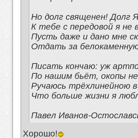
Но долг священен! Долг Я
К тебе с передовой я не 
Пусть даже и дано мне с
Отдать за белокаменную
Писать кончаю: уж артп
По нашим бьёт, окопы не
Ручаюсь трёхлинейною в
Что больше жизни я любл
Павел Иванов-Остославс
Хорошо!