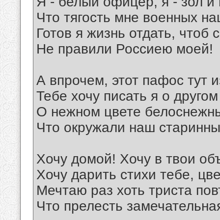
Я - белый офицер, я - зол и
Что тягость мне военных на
Готов я жизнь отдать, чтоб 
Не правили Россиею моей!
А впрочем, этот пафос тут 
Тебе хочу писать я о другом 
О нежном цвете белоснежн
Что окружали наш старинны
Хочу домой! Хочу в твои об
Хочу дарить стихи тебе, цв
Мечтаю раз хоть триста пов
Что прелесть замечательная