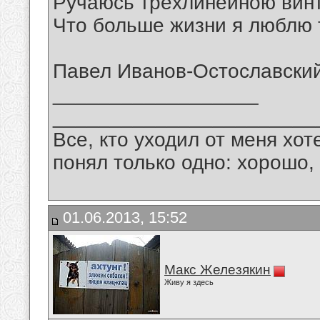
Ручаюсь трёхлинейною винт
Что больше жизни я люблю т
Павел Иванов-Остославски
__________________
_______________________
Все, кто уходил от меня хот
понял только одно: хорошо,
01.06.2013, 15:52
Макс Железякин
Живу я здесь