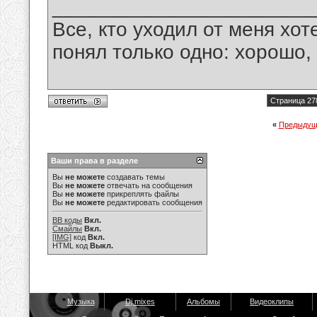
_______________________
Все, кто уходил от меня хот
понял только одно: хорошо,
Страница 27
«
Предыдущ
Ваши права в разделе
Вы
не можете
создавать темы
Вы
не можете
отвечать на сообщения
Вы
не можете
прикреплять файлы
Вы
не можете
редактировать сообщения
BB коды
Вкл.
Смайлы
Вкл.
[IMG]
код
Вкл.
HTML код
Выкл.
Музыка
Dj mixes
Альбомы
Видеоклипы