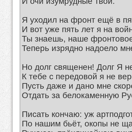
И очи изумрудные твои.
Я уходил на фронт ещё в п
И вот уже пять лет я на вой
Ты знаешь, наше фронтовое
Теперь изрядно надоело мн
Но долг священен! Долг Я н
К тебе с передовой я не вер
Пусть даже и дано мне скор
Отдать за белокаменную Ру
Писать кончаю: уж артподго
По нашим бьёт, окопы не ща