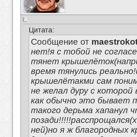
Цитата:
Сообщение от
maestroko
нет!я с тобой не соглас
тянет крышелёток(наприм
время тянулись реально!
крышелётакми сам поним
не желал дуру с которой
как обычно это бывает п
такого дерьма хапанул чт
позади!!!!!расспрощался(
ней)но я ж благородных 