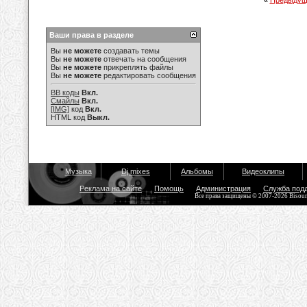
«
Предыдущ
Ваши права в разделе
Вы
не можете
создавать темы
Вы
не можете
отвечать на сообщения
Вы
не можете
прикреплять файлы
Вы
не можете
редактировать сообщения
BB коды
Вкл.
Смайлы
Вкл.
[IMG]
код
Вкл.
HTML код
Выкл.
Музыка
Dj mixes
Альбомы
Видеоклипы
Реклама на сайте
Помощь
Администрация
Служба под
Все права защищены © 2007-2026 Bisou