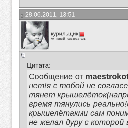
28.06.2011, 13:51
курильщик
Активный пользователь
Цитата:
Сообщение от
maestroko
нет!я с тобой не соглас
тянет крышелёток(наприм
время тянулись реально!
крышелётакми сам поним
не желал дуру с которой