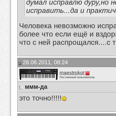
думал исправлю дуру,но н
исправить...да и практич
Человека невозможно испра
более что если ещё и вздо
что с ней распрощался....с т
28.06.2011, 08:24
maestrokot
Постоянный пользователь
ммм-да
это точно!!!!!