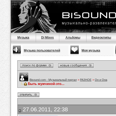
Музыка
Dj Mixes
Альбомы
Видеоклипы
Музыка пользователей
Моя музыка
Bisound.com - Музыкальный портал
>
РАЗНОЕ
>
Он и Она
Быть мужчиной-это...
27.06.2011, 22:38