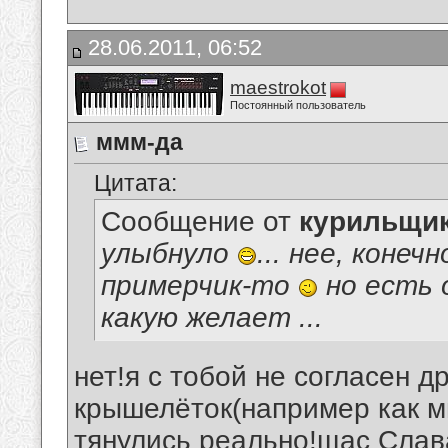
28.06.2011, 06:52
maestrokot
Постоянный пользователь
ммм-да
Цитата:
Сообщение от
курильщи
улыбнуло
... нее, конеч
примерчик-то
но есть 
какую желает
...
нет!я с тобой не согласен д
крышелёток(например как м
тянулись реально!щас Слав