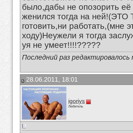
было,дабы не опозорить её
женился тогда на ней!(ЭТО
готовить,ни работать,(мне 
ходу)Неужели я тогда заслу
уя не умеет!!!!?????
Последний раз редактировалось m
28.06.2011, 18:01
igoriys
Любитель