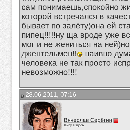
сам понимаешь,спокойно жит
которой встречался в качес
бывает по залёту)она ей ста
пипец!!!!!ну ща вроде уже в
мог и не жениться на ней)н
джентельмен!!
наивно дума
человека не так просто испр
невозможно!!!!
28.06.2011, 07:16
Вячеслав Серёгин
Живу я здесь