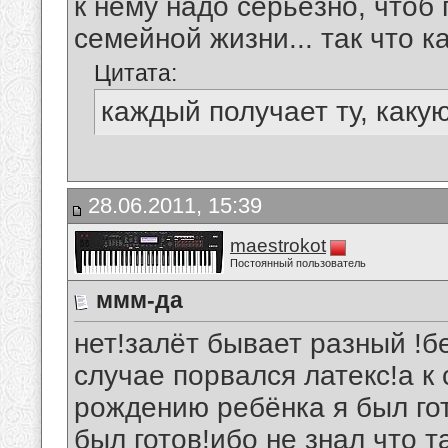
к нему надо серьёзно, чтоб 
семейной жизни... так что ка
Цитата:
каждый получает ту, каку
28.06.2011, 15:39
maestrokot
Постоянный пользователь
ммм-да
нет!залёт бывает разный !б
случае порвался латекс!а к 
рождению ребёнка я был гот
был готов!ибо не знал что т