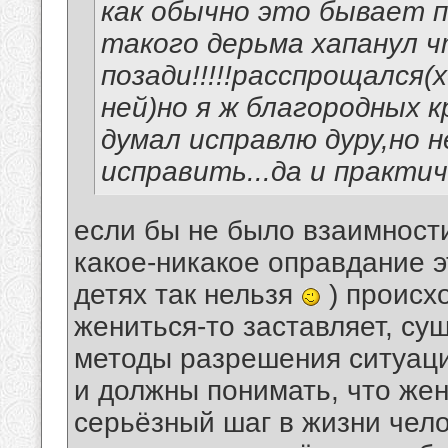
как обычно это бывает п
такого дерьма хапанул чт
позади!!!!!расспрощался(
ней)но я ж благородных 
думал исправлю дуру,но н
исправить...да и практич
если бы не было взаимност
какое-никакое оправдание эт
детях так нельзя
) происхо
жениться-то заставляет, с
методы разрешения ситуаци
и должны понимать, что жен
серьёзный шаг в жизни чело