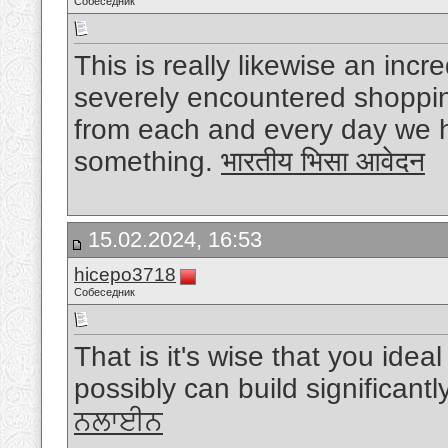
Собеседник
This is really likewise an incr
severely encountered shopping 
from each and every day we ha
something.
भारतीय भिसा आवेदन
15.02.2024, 16:53
hicepo3718
Собеседник
That is it's wise that you ide
possibly can build significantl
ਨਲਾਈਨ