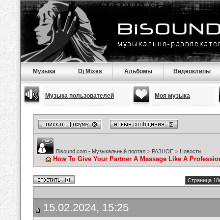
Музыка
Dj Mixes
Альбомы
Видеоклипы
Музыка пользователей
Моя музыка
Bisound.com - Музыкальный портал
>
РАЗНОЕ
>
Новости
How To Give Your Partner A Massage Like A Professio
Страница 18
15.02.2024, 15:25