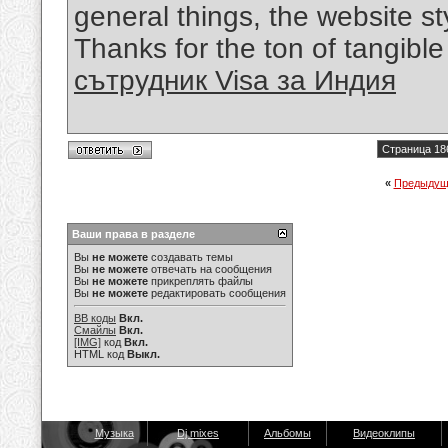
general things, the website sty
Thanks for the ton of tangibl
сътрудник Visa за Индия
Страница 18
«
Предыдущ
Ваши права в разделе
Вы
не можете
создавать темы
Вы
не можете
отвечать на сообщения
Вы
не можете
прикреплять файлы
Вы
не можете
редактировать сообщения
BB коды
Вкл.
Смайлы
Вкл.
[IMG]
код
Вкл.
HTML код
Выкл.
Музыка
Dj mixes
Альбомы
Видеоклипы