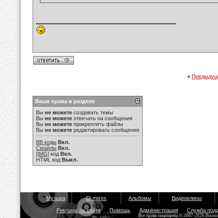
__________________
«
Предыдущ
Ваши права в разделе
Вы
не можете
создавать темы
Вы
не можете
отвечать на сообщения
Вы
не можете
прикреплять файлы
Вы
не можете
редактировать сообщения
BB коды
Вкл.
Смайлы
Вкл.
[IMG]
код
Вкл.
HTML код
Выкл.
Музыка
Dj mixes
Альбомы
Видеоклипы
Реклама на сайте
Помощь
Администрация
Служба под
Все права защищены © 2007-2026 Bisou