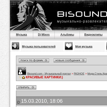
Музыка
Dj Mixes
Альбомы
Видеоклипы
Музыка пользователей
Моя музыка
Bisound.com - Музыкальный портал
>
РАЗНОЕ
>
Мода.Стиль.Кра
КРАСИВЫЕ КАРТИНКИ:)
15.03.2010, 18:06