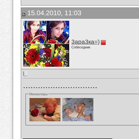
15.04.2010, 11:03
3ара3ка=)
Собеседник
..............................
Миниатюры
__________________