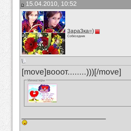
15.04.2010, 10:52
3ара3ка=)
Собеседник
[move]вооот........)))[/move]
Миниатюры
__________________