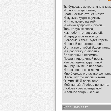
Ты будешь смотреть мне в гла
И руки мои целовать,
Реальностью станет мечта
И музыка будет звучать.
И я посмотрю на тебя,
И нежно дотронусь рукой...
Твои голубые глаза,
Как небо, что над землей.
И сердце мое навсегда
Любовью к тебе будет гореть.
И песней польются слова:
О счастье с тобой будем петь.
И я расскажу о любви -
Волшебной и неземной,
Посланнице дивной весны,
Что овладела вдруг мной.
Ты будешь меня целовать
И ласково, нежно любя,
Мне будешь о счастье шептать
О том, что ты любишь меня.
О, милый! Я верю тебе!
Мой милый! Любовь не мечта!
Любовь - это правда моя!
И вечное Чудо - Весна!
23.01.2013, 22:17