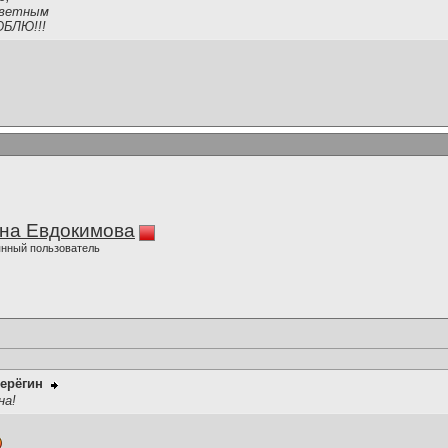
тветным
ЮБЛЮ!!!
на Евдокимова
нный пользователь
ерёгин
на!