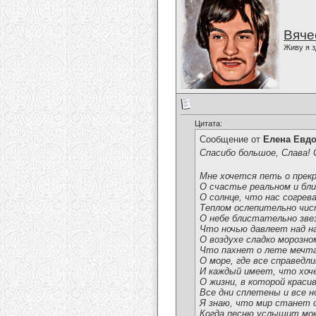
Вяче
Живу я з
Цитата:
Сообщение от
Елена Евд
Спасибо большое, Слава! 
Мне хочется петь о прек
О счастье реальном и бли
О солнце, что нас согрев
Теплом ослепительно чи
О небе блистательно зве
Что ночью давлеет над н
О воздухе сладко морозно
Что пахнет о лете мечт
О море, где все справедли
И каждый имеет, что хоч
О жизни, в которой краси
Все дни сплетены и все н
Я знаю, что мир станет
Когда песню услышит мо