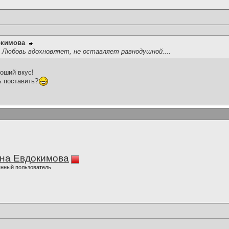
окимова
! Любовь вдохновляет, не оставляет равнодушной....
роший вкус!
ь поставить?
на Евдокимова
нный пользователь