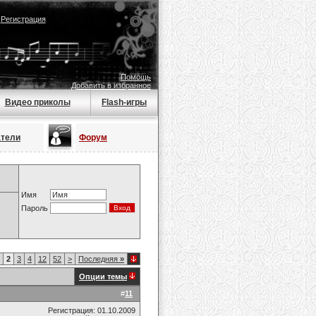
|
Регистрация
Помощь
Добавить в избранное
Видео приколы
Flash-игры
атели
Форум
Имя
Пароль
2
3
4
12
52
>
Последняя
»
Опции темы
#
11
Регистрация: 01.10.2009