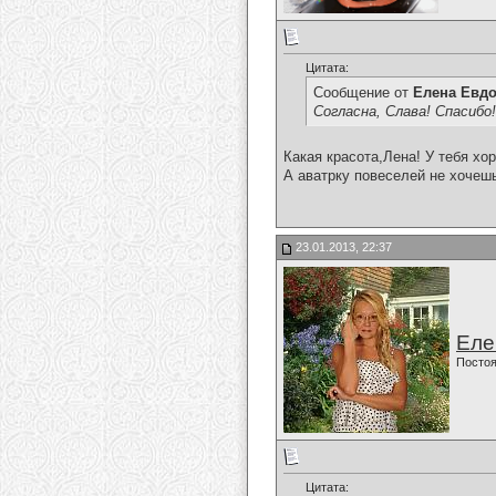
Цитата:
Сообщение от
Елена Евд
Согласна, Слава! Спасибо
Какая красота,Лена! У тебя хо
А аватрку повеселей не хочеш
23.01.2013, 22:37
Еле
Постоя
Цитата: