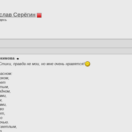
слав Серёгин
десь
окимова
Стихи, правда не мои, но мне очень нравятся!
расном:
зком,
ает
стым,
здном,
ами,
м,
ами,
во
ет,
во
очью.
 светлым,
ю,