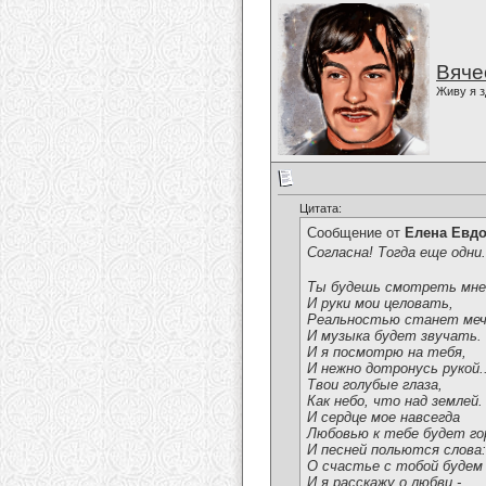
Вяче
Живу я з
Цитата:
Сообщение от
Елена Евд
Согласна! Тогда еще одни..
Ты будешь смотреть мне 
И руки мои целовать,
Реальностью станет ме
И музыка будет звучать.
И я посмотрю на тебя,
И нежно дотронусь рукой..
Твои голубые глаза,
Как небо, что над землей.
И сердце мое навсегда
Любовью к тебе будет го
И песней польются слова:
О счастье с тобой будем
И я расскажу о любви -