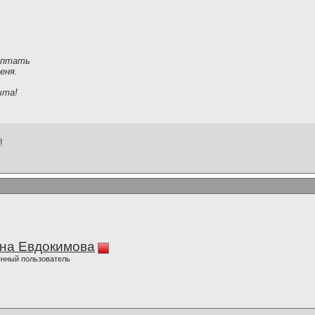
ь
ептать
еня.
чта!
!
на Евдокимова
нный пользователь