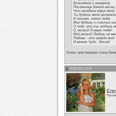
Волшебной и неземной,
Посланнице дивной весны,
Что овладела вдруг мной.
Ты будешь меня целоват
И ласково, нежно любя,
Мне будешь о счастье ш
О том, что ты любишь м
О, милый! Я верю тебе!
Мой милый! Любовь не ме
Любовь - это правда моя!
И вечное Чудо - Весна!
Очень чувственные стихи,Лена
23.01.2013, 22:27
Еле
Постоя