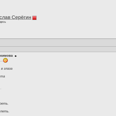
слав Серёгин
десь
окимова
..
в глаза
чта
.
реть.
 петь.