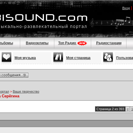
Вход
льбомы
Видеоклипы
Топ Радио
Радиостанции
Моя музыка
Моя страница
Пользов
портал
>
Ваше творчество
а Серёгина
Страница 2 из 393
<
1