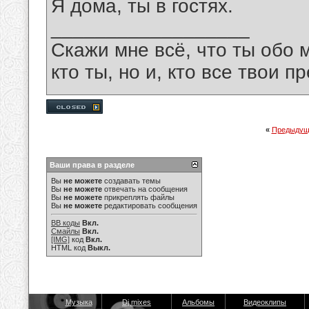
Я дома, ты в гостях.
__________________
Скажи мне всё, что ты обо 
кто ты, но и, кто все твои пр
«
Предыдущ
Ваши права в разделе
Вы
не можете
создавать темы
Вы
не можете
отвечать на сообщения
Вы
не можете
прикреплять файлы
Вы
не можете
редактировать сообщения
BB коды
Вкл.
Смайлы
Вкл.
[IMG]
код
Вкл.
HTML код
Выкл.
Музыка
Dj mixes
Альбомы
Видеоклипы