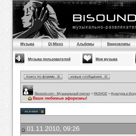
Музыка
Dj Mixes
Альбомы
Видеоклипы
Музыка пользователей
Моя музыка
Bisound.com - Музыкальный портал
>
РАЗНОЕ
>
Культура и Иск
Ваши любимые афоризмы!
01.11.2010, 09:26