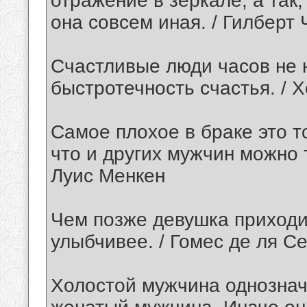
отражение в зеркале, а так,
она совсем иная. / Гилберт
Счастливые люди часов не 
быстротечность счастья. / 
Самое плохое в браке это т
что и других мужчин можно т
Луис Менкен
Чем позже девушка приходи
улыбчивее. / Гомес де ля С
Холостой мужчина однознач