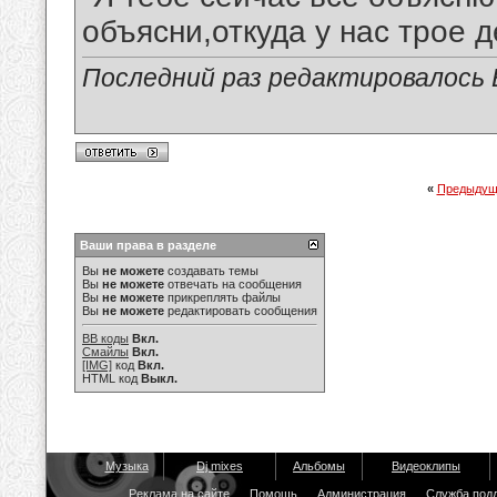
объясни,откуда у нас трое д
Последний раз редактировалось В
«
Предыдущ
Ваши права в разделе
Вы
не можете
создавать темы
Вы
не можете
отвечать на сообщения
Вы
не можете
прикреплять файлы
Вы
не можете
редактировать сообщения
BB коды
Вкл.
Смайлы
Вкл.
[IMG]
код
Вкл.
HTML код
Выкл.
Музыка
Dj mixes
Альбомы
Видеоклипы
Реклама на сайте
Помощь
Администрация
Служба под