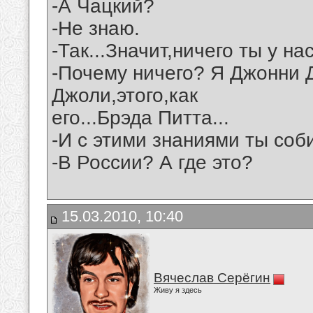
-А Чацкий?
-Не знаю.
-Так...Значит,ничего ты у на
-Почему ничего? Я Джонни 
Джоли,этого,как
его...Брэда Питта...
-И с этими знаниями ты со
-В России? А где это?
15.03.2010, 10:40
Вячеслав Серёгин
Живу я здесь