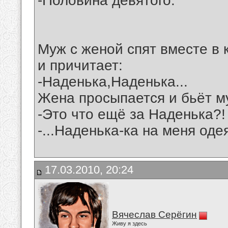
-Половина девятого.
Муж с женой спят вместе в 
и причитает:
-Наденька,Наденька...
Жена просыпается и бьёт м
-Это что ещё за Наденька?!
-...Наденька-ка на меня одея
17.03.2010, 20:24
Вячеслав Серёгин
Живу я здесь