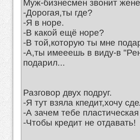
Муж-бизнесмен звонит жене
-Дорогая,ты где?
-Я в норе.
-В какой ещё норе?
-В той,которую ты мне пода
-А,ты имееешь в виду-в "Рен
подарил...
Разговор двух подруг.
-Я тут взяла кпедит,хочу с
-А зачем тебе пластическа
-Чтобы кредит не отдавать!