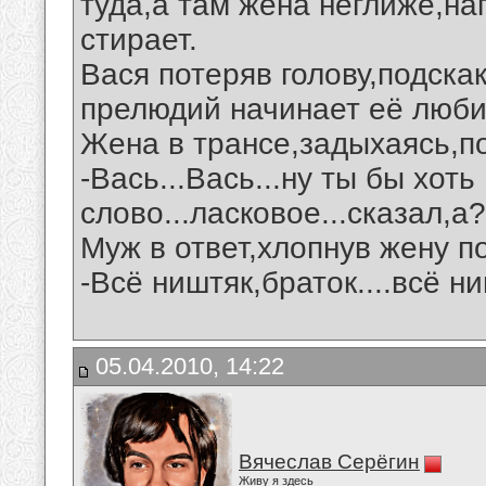
туда,а там жена неглиже,на
стирает.
Вася потеряв голову,подскак
прелюдий начинает её люби
Жена в трансе,задыхаясь,п
-Вась...Вась...ну ты бы хоть
слово...ласковое...сказал,а?
Муж в ответ,хлопнув жену по
-Всё ништяк,браток....всё ни
05.04.2010, 14:22
Вячеслав Серёгин
Живу я здесь