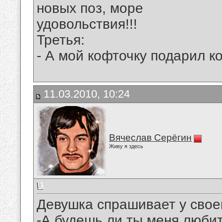
новых поз, море
удовольствия!!!
Третья:
- А мой кофточку подарил коз
11.03.2010, 10:24
Вячеслав Серёгин
Живу я здесь
Девушка спрашивает у своег
-А будешь ли ты меня люби