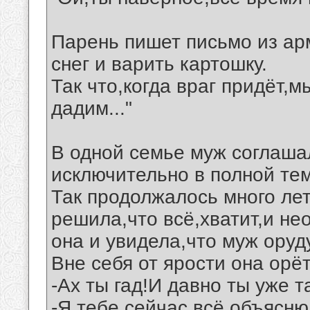
Парень пишет письмо из арм
снег и варить картошку.
Так что,когда враг придёт,
дадим..."
В одной семье муж соглаша
исключительно в полной те
Так продолжалось много лет
решила,что всё,хватит,и не
она и увидела,что муж оруду
Вне себя от ярости она орёт
-Ах ты гад!И давно ты уже 
-Я тебе сейчас всё объясню