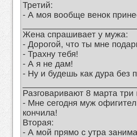
Третий:
- А моя вообще венок принес
_______________________
Жена спрашивает у мужа:
- Дорогой, что ты мне пода
- Трахну тебя!
- А я не дам!
- Ну и будешь как дура без п
_______________________
Разговаривают 8 марта три 
- Мне сегодня муж офигител
кончила!
Вторая:
- А мой прямо с утра заним