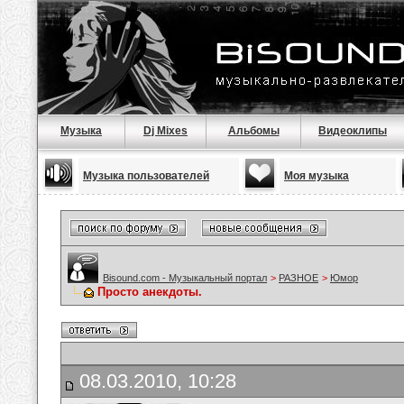
Музыка
Dj Mixes
Альбомы
Видеоклипы
Музыка пользователей
Моя музыка
Bisound.com - Музыкальный портал
>
РАЗНОЕ
>
Юмор
Просто анекдоты.
08.03.2010, 10:28