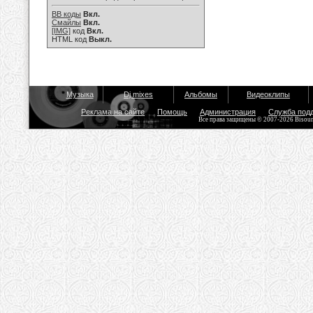
BB коды
Вкл.
Смайлы
Вкл.
[IMG]
код
Вкл.
HTML код
Выкл.
Музыка
Dj mixes
Альбомы
Видеоклипы
Реклама на сайте
Помощь
Администрация
Служба под
Все права защищены © 2007-2026 Bisou