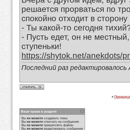
решается прорваться по трот
спокойно отходит в сторону
- Ты какой-то сегодня тихи
- Пусть едет, он не местный
ступеньки!
https://shytok.net/anekdots/pri
Последний раз редактировалось 
«
Предыдущ
Ваши права в разделе
Вы
не можете
создавать темы
Вы
не можете
отвечать на сообщения
Вы
не можете
прикреплять файлы
Вы
не можете
редактировать сообщения