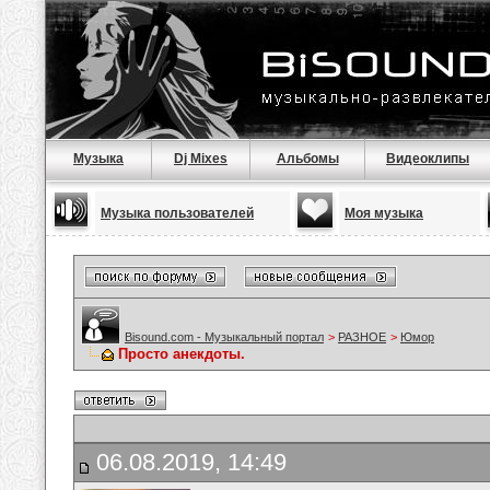
Музыка
Dj Mixes
Альбомы
Видеоклипы
Музыка пользователей
Моя музыка
Bisound.com - Музыкальный портал
>
РАЗНОЕ
>
Юмор
Просто анекдоты.
06.08.2019, 14:49