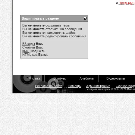
«
Предыдущ
Ваши права в разделе
Вы
не можете
создавать темы
Вы
не можете
отвечать на сообщения
Вы
не можете
прикреплять файлы
Вы
не можете
редактировать сообщения
BB коды
Вкл.
Смайлы
Вкл.
[IMG]
код
Вкл.
HTML код
Выкл.
Музыка
Dj mixes
Альбомы
Видеоклипы
Реклама на сайте
Помощь
Администрация
Служба под
Все права защищены © 2007-2026 Bisou