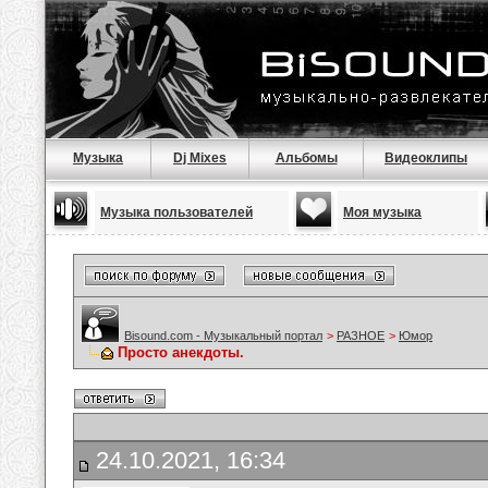
Музыка
Dj Mixes
Альбомы
Видеоклипы
Музыка пользователей
Моя музыка
Bisound.com - Музыкальный портал
>
РАЗНОЕ
>
Юмор
Просто анекдоты.
24.10.2021, 16:34