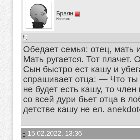
Браян
Новичок
Обедает семья: отец, мать 
Мать ругается. Тот плачет. 
Сын быстро ест кашу и убег
спрашивает отца: — Что ты 
не будет есть кашу, то член
со всей дури бьет отца в ло
детстве кашу не ел. anekdot
15.02.2022, 13:36