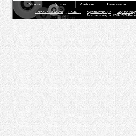
Музыка
Dj mixes
Альбомы
Видеоклипы
Реклама на сайте
Помощь
Администрация
Служба под
Все права защищены © 2007-2026 Bisou