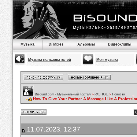
Музыка
Dj Mixes
Альбомы
Видеоклипы
Музыка пользователей
Моя музыка
Bisound.com - Музыкальный портал
>
РАЗНОЕ
>
Новости
How To Give Your Partner A Massage Like A Professio
С
11.07.2023, 12:37