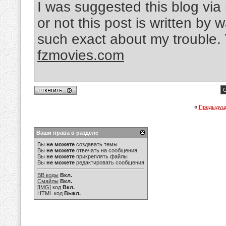
I was suggested this blog via
or not this post is written by
such exact about my trouble. 
fzmovies.com
С
«
Предыдущ
Ваши права в разделе
Вы
не можете
создавать темы
Вы
не можете
отвечать на сообщения
Вы
не можете
прикреплять файлы
Вы
не можете
редактировать сообщения
BB коды
Вкл.
Смайлы
Вкл.
[IMG]
код
Вкл.
HTML код
Выкл.