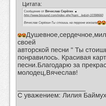
Цитата:
Сообщение от
Вячеслав Серёгин
http://www.bisound.com/index.php?nam...le&id=10398660
Вячеслав Серёгин-Ты стоишь на перроне вокзала
Душевное,сердечное,мил
своей
авторской песни " Ты стоиш
понравилось. Красивая кар
песни.Благодарю за прекра
молодец,Вячеслав!
__________________
С уважением: Лилия Байму