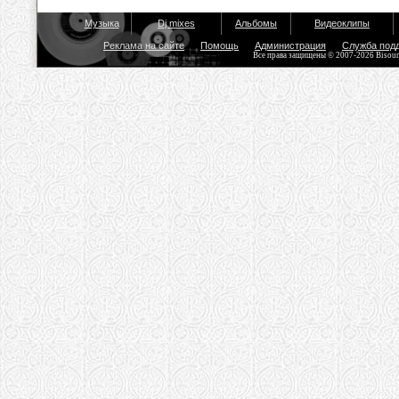
Музыка
Dj mixes
Альбомы
Видеоклипы
Реклама на сайте
Помощь
Администрация
Служба под
Все права защищены © 2007-2026 Bisou