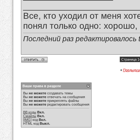
_______________________
Все, кто уходил от меня хот
понял только одно: хорошо,
Последний раз редактировалось tu
Страница 1
«
Предыдущ
Ваши права в разделе
Вы
не можете
создавать темы
Вы
не можете
отвечать на сообщения
Вы
не можете
прикреплять файлы
Вы
не можете
редактировать сообщения
BB коды
Вкл.
Смайлы
Вкл.
[IMG]
код
Вкл.
HTML код
Выкл.