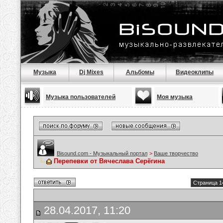
Музыка
Dj Mixes
Альбомы
Видеоклипы
Музыка пользователей
Моя музыка
Bisound.com - Музыкальный портал
>
Ваше творчество
Перепевки от Вячеслава Серёгина
Страница 1
28.04.2017, 11:20