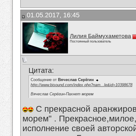
01.05.2017, 16:45
Лилия Баймухаметова
Постоянный пользователь
Цитата:
Сообщение от
Вячеслав Серёгин
http://www.bisound.com/index.php?nam...le&id=10398678
Вячеслав Серёгин-Пахнет морем
С прекрасной аранжировк
морем" . Прекрасное,милое
исполнение своей авторско