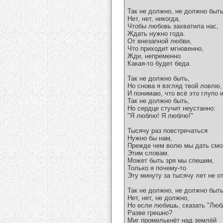
Так не должно, не должно быть
Нет, нет, никогда,
Чтобы любовь захватила нас,
Ждать нужно года.
От внезапной любви,
Что приходит мгновенно,
Жди, непременно
Какая-то будет беда.
Так не должно быть,
Но снова я взгляд твой ловлю,
И понимаю, что всё это глупо и
Так не должно быть,
Но сердце стучит неустанно:
"Я люблю! Я люблю!"
Тысячу раз повстречаться
Нужно бы нам,
Прежде чем волю мы дать смо
Этим словам.
Может быть зря мы спешим,
Только я почему-то
Эту минуту за тысячу лет не о
Так не должно, не должно быть
Нет, нет, не должно,
Но если любишь, сказать "Лю
Разве грешно?
Миг промелькнёт над землёй