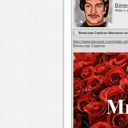
Вяче
Живу я з
Вячеслав Серёгин-Миллион ал
http://www.bisound.com/index.p
Вячеслав Серёгин