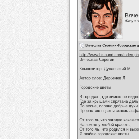
Вяче
Живу я з
Вячеслав Серёгин-Городские 
http://www.bisound.com/index.p
Вячеслав Серёгин
Композитор: Дунаевский М.
Автор слов: Дербенев Л.
Городские цветы
В городах , где зимою не видно
Где за крышами спрятана даль
По весне, словно добрые духи
Прорастают цветы сквозь асфа
От того ль,что загадка какая-т
На земле у любой красоты,
От того ль, что родился и выро
Я люблю городские цветы.