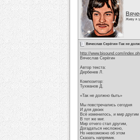
Вяче
Живу я з
Вячеслав Серёгин-Так не дол
http://www.bisound.com/index.p
Вячеслав Серёгин
Автор текста:
Дербенев Л.
Композитор:
Тухманов Д.
«Так не должно быть»
Мы повстречались сегодня
И для двоих
Всё изменилось, и мир другим
В тот же миг.
Мир отчего стал другим,
Догадаться несложно,
Но невозможно об этом
Сказать напрямик.