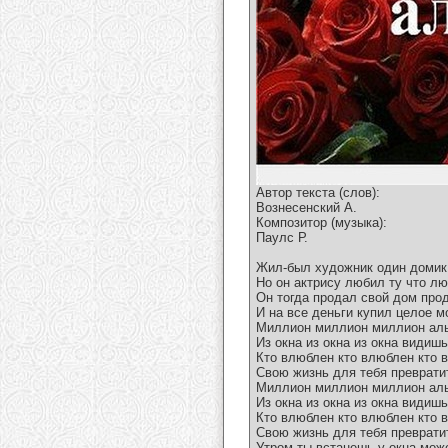
Автор текста (слов):
Вознесенский А.
Композитор (музыка):
Паулс Р.
Жил-был художник один домик
Но он актрису любил ту что л
Он тогда продал свой дом прод
И на все деньги купил целое м
Миллион миллион миллион ал
Из окна из окна из окна видишь
Кто влюблен кто влюблен кто 
Свою жизнь для тебя преврати
Миллион миллион миллион ал
Из окна из окна из окна видишь
Кто влюблен кто влюблен кто 
Свою жизнь для тебя преврати
Утром ты встанешь у окна мож