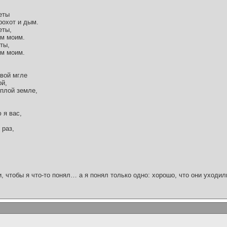
еты
рохот и дым.
еты,
ем моим.
ты,
ем моим.
овой мгле
ой,
ёплой земле,
 я вас,
 раз,
и, чтобы я что-то понял… а я понял только одно: хорошо, что они уходил