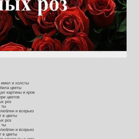
 имел и холсты
юбила цветы
ал картины и кров
оре цветов
ых роз
 ты
влюблен и всерьез
т в цветы
ых роз
 ты
влюблен и всерьез
т в цветы
ет сошла ты с ума