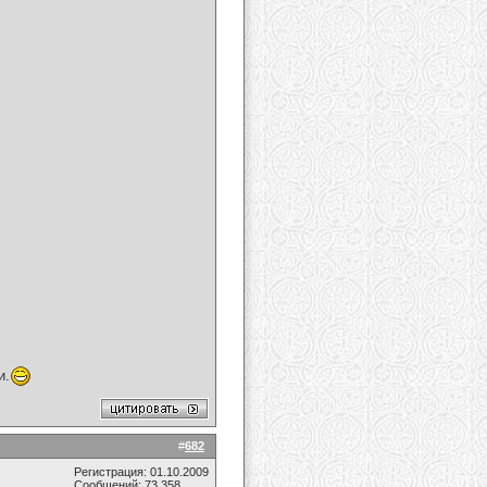
и.
#
682
Регистрация: 01.10.2009
Сообщений: 73,358