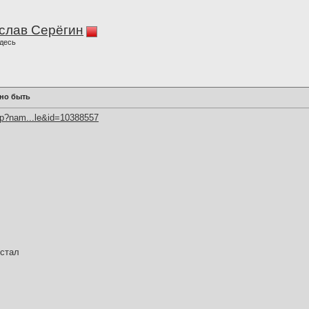
слав Серёгин
десь
жно быть
hp?nam...le&id=10388557
 стал