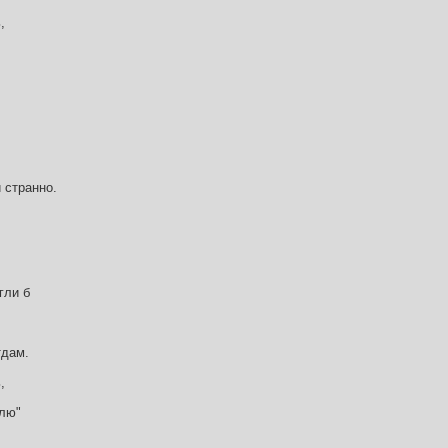
,
 странно.
гли б
тдам.
,
блю"