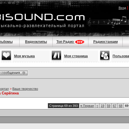
Вход
льбомы
Видеоклипы
Топ Радио
Радиостанции
Моя музыка
Моя страница
Пользов
портал
>
Ваше творчество
а Серёгина
Страница 69 из 393
«
Первая
<
19
59
67
68
69