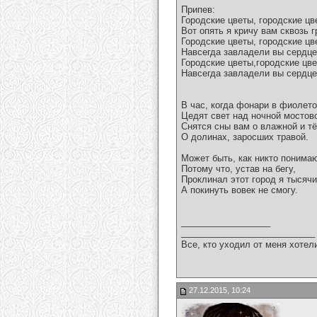
Припев:
Городские цветы, городские цв
Вот опять я кричу вам сквозь г
Городские цветы, городские цв
Навсегда завладели вы сердц
Городские цветы,городские цве
Навсегда завладели вы сердц
В час, когда фонари в фиолет
Цедят свет над ночной мостов
Снятся сны вам о влажной и т
О долинах, заросших травой.
Может быть, как никто понимаю
Потому что, устав на бегу,
Проклинал этот город я тысячи
А покинуть вовек не смогу.
__________________
___________________________
Все, кто уходил от меня хотел
27.12.2015, 10:24