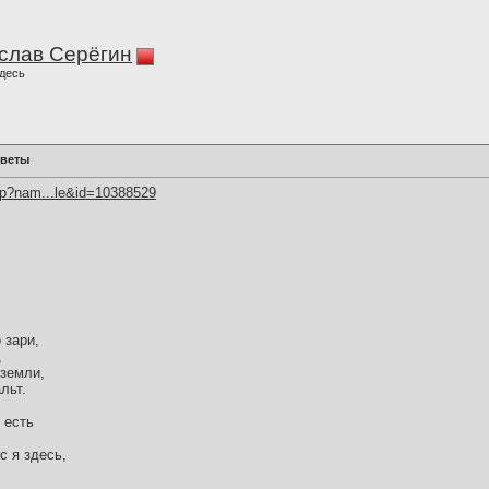
слав Серёгин
десь
цветы
hp?nam...le&id=10388529
 зари,
,
 земли,
льт.
о есть
с я здесь,