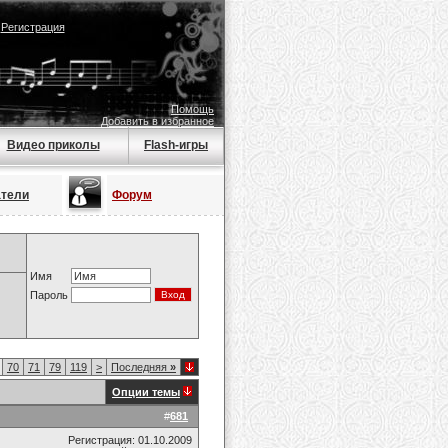
|
Регистрация
Помощь
Добавить в избранное
Видео приколы
Flash-игры
атели
Форум
Имя
Пароль
70
71
79
119
>
Последняя
»
Опции темы
#
681
Регистрация: 01.10.2009