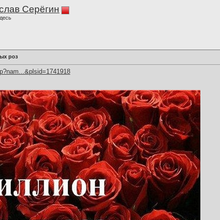
слав Серёгин
десь
ых роз
hp?nam...&plsid=1741918