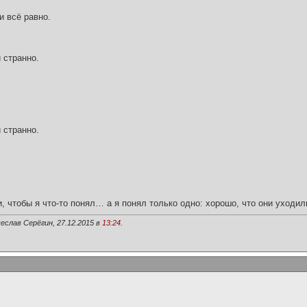
и всё равно.
 странно.
 странно.
и, чтобы я что-то понял… а я понял только одно: хорошо, что они уходил
еслав Серёгин, 27.12.2015 в
13:24
.