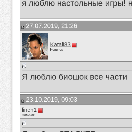
я люблю настольные игры! 
27.07.2019, 21:26
Katali83
Новичок
Я люблю биошок все части
23.10.2019, 09:03
linch1
Новичок