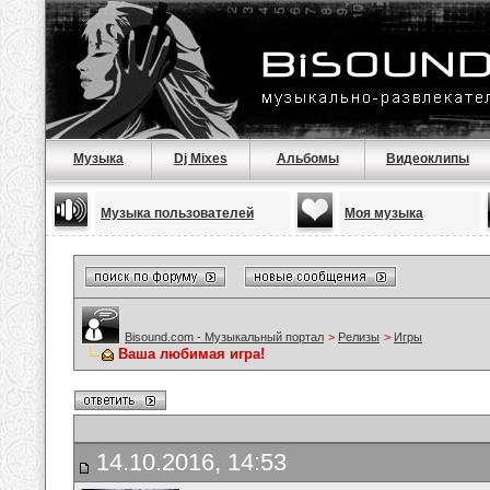
Музыка
Dj Mixes
Альбомы
Видеоклипы
Музыка пользователей
Моя музыка
Bisound.com - Музыкальный портал
>
Релизы
>
Игры
Ваша любимая игра!
14.10.2016, 14:53