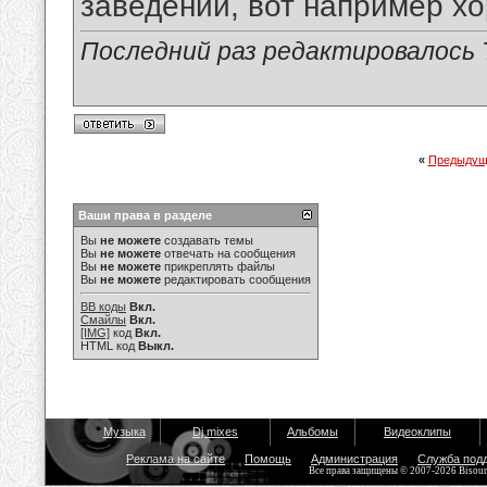
заведений, вот например 
Последний раз редактировалось T
«
Предыдущ
Ваши права в разделе
Вы
не можете
создавать темы
Вы
не можете
отвечать на сообщения
Вы
не можете
прикреплять файлы
Вы
не можете
редактировать сообщения
BB коды
Вкл.
Смайлы
Вкл.
[IMG]
код
Вкл.
HTML код
Выкл.
Музыка
Dj mixes
Альбомы
Видеоклипы
Реклама на сайте
Помощь
Администрация
Служба под
Все права защищены © 2007-2026 Bisou