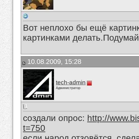
Вот неплохо бы ещё картин
картинками делать.Подумай
10.08.2009, 15:28
tech-admin
Администратор
создали опрос:
http://www.b
t=750
если народ отзовётся, сдел