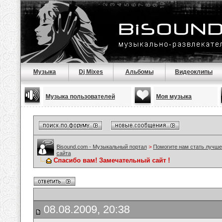
Музыка
Dj Mixes
Альбомы
Видеоклипы
Музыка пользователей
Моя музыка
Bisound.com - Музыкальный портал
>
Помогите нам стать лучше
сайта
Спасибо вам! Замечательный сайт !
08.08.2009, 20:38