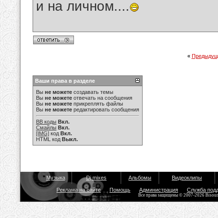
и на личном....
«
Предыдущ
Ваши права в разделе
Вы
не можете
создавать темы
Вы
не можете
отвечать на сообщения
Вы
не можете
прикреплять файлы
Вы
не можете
редактировать сообщения
BB коды
Вкл.
Смайлы
Вкл.
[IMG]
код
Вкл.
HTML код
Выкл.
Музыка
Dj mixes
Альбомы
Видеоклипы
Реклама на сайте
Помощь
Администрация
Служба под
Все права защищены © 2007-2026 Bisou