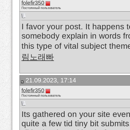
folefir350
Постоянный пользователь
I favor your post. It happens 
somebody explain in words fr
this type of vital subject the
림노래빠
21.09.2023, 17:14
folefir350
Постоянный пользователь
Its gathered on your site eve
quite a few tid tiny bit submi