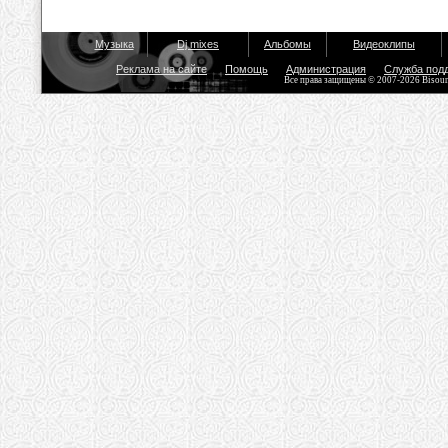
Музыка
Dj mixes
Альбомы
Видеоклипы
Реклама на сайте
Помощь
Администрация
Служба под
Все права защищены © 2007-2026 Bisou