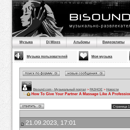
Музыка
Dj Mixes
Альбомы
Видеоклипы
Музыка пользователей
Моя музыка
Bisound.com - Музыкальный портал
>
РАЗНОЕ
>
Новости
How To Give Your Partner A Massage Like A Professio
Страница 1
21.09.2023, 17:01