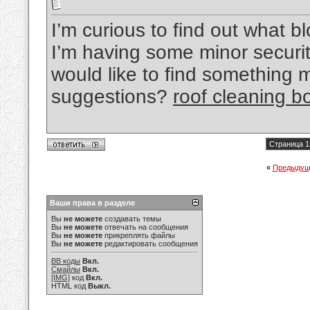
I’m curious to find out what b
I’m having some minor securit
would like to find something 
suggestions?
roof cleaning 
Страница 1
«
Предыдущ
Ваши права в разделе
Вы
не можете
создавать темы
Вы
не можете
отвечать на сообщения
Вы
не можете
прикреплять файлы
Вы
не можете
редактировать сообщения
BB коды
Вкл.
Смайлы
Вкл.
[IMG]
код
Вкл.
HTML код
Выкл.