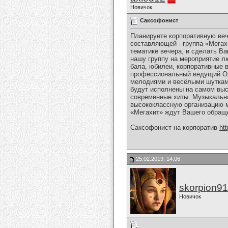
Новичок
Саксофонист
Планируете корпоративную веч
составляющей - группа «Мегах
тематике вечера, и сделать В
нашу группу на мероприятие л
бала, юбилеи, корпоративные 
профессиональный ведущий Оле
мелодиями и весёлыми шутками
будут исполнены на самом выс
современные хиты. Музыкальн
высококлассную организацию 
«Мегахит» ждут Вашего обращ
Саксофонист на корпоратив
ht
25.02.2019, 14:06
skorpion9
Новичок