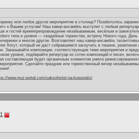
еринку или любое другое мероприятие в столице? Позаботьтесь заранее
ит» к Вашим услугам! Наш кавер-ансамбль выступит с любым репертуа
аше и гостей времяпрепровождение незабываемым, весёлым и зажигател
юбого типа и уровня — свадебные торжества, встречу Нового года, День
вечеринки и многое другое. Возглавляет наш кавер-ансамбль талантливы
г Когут, который не даст собравшимся заскучать в тишине, развлекая
. Заказывайте композиции, соответствующие теме мероприятия и предл
оком уровне, подбирайте репертуар из сотен композиций и песен, вклю
ая составляющая будет органичным элементом умело режиссированно
мероприятия. Сделайте праздник или торжественный вечер незабываем
ения!
tps://www.muz-portal.com/saksofonist-na-korporativ/
11