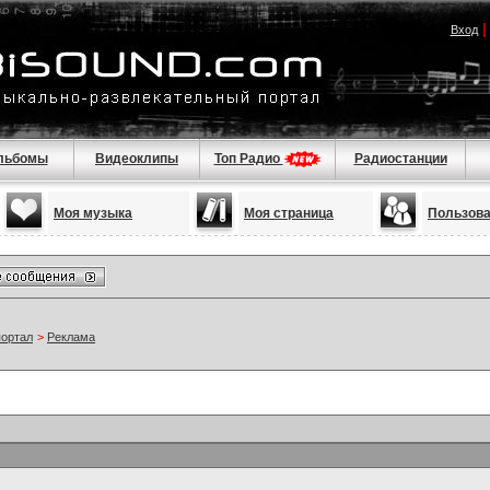
Вход
льбомы
Видеоклипы
Топ Радио
Радиостанции
Моя музыка
Моя страница
Пользов
портал
>
Реклама