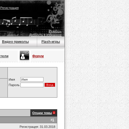
|
Регистрация
Помощь
Добавить в избранное
Видео приколы
Flash-игры
атели
Форум
Имя
Пароль
Опции темы
#
1
Регистрация: 31.03.2018