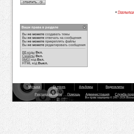
«
Предыдущ
Ваши права в разделе
Вы
не можете
создавать темы
Вы
не можете
отвечать на сообщения
Вы
не можете
прикреплять файлы
Вы
не можете
редактировать сообщения
BB коды
Вкл.
Смайлы
Вкл.
[IMG]
код
Вкл.
HTML код
Выкл.
Музыка
Dj mixes
Альбомы
Видеоклипы
Реклама на сайте
Помощь
Администрация
Служба под
Все права защищены © 2007-2026 Bisou