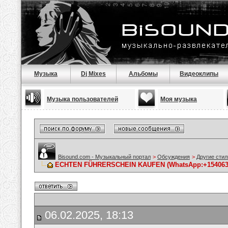
Музыка
Dj Mixes
Альбомы
Видеоклипы
Музыка пользователей
Моя музыка
Bisound.com - Музыкальный портал
>
Обсуждения
>
Другие стил
ECHTEN FÜHRERSCHEIN KAUFEN (WhatsApp:+154063206
06.02.2025, 18:13