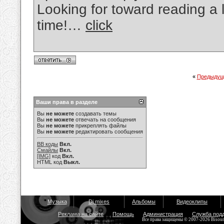
Looking for toward reading a lo
time!…
click
«
Предыдущ
Ваши права в разделе
Вы
не можете
создавать темы
Вы
не можете
отвечать на сообщения
Вы
не можете
прикреплять файлы
Вы
не можете
редактировать сообщения
BB коды
Вкл.
Смайлы
Вкл.
[IMG]
код
Вкл.
HTML код
Выкл.
Музыка
Dj mixes
Альбомы
Видеоклипы
Реклама на сайте
Помощь
Администрация
Служба под
Все права защищены © 2007-2026 Bisou