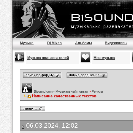
Музыка
Dj Mixes
Альбомы
Видеоклипы
Музыка пользователей
Моя музыка
Bisound.com - Музыкальный портал
>
Релизы
Написание качественных текстов
06.03.2024, 12:02