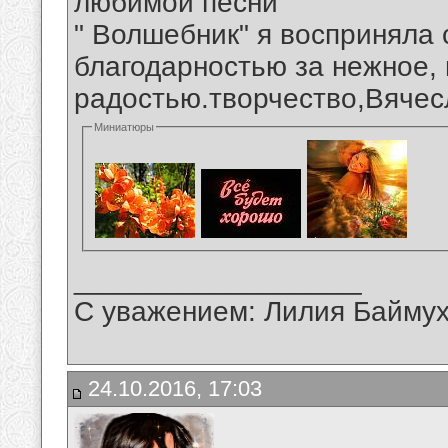
любимой песни
" Волшебник" я восприняла 
благодарностью за нежное,
радостью.творчество,Вячес
Миниатюры
__________________
С уважением: Лилия Байму
24.10.2016, 17:03