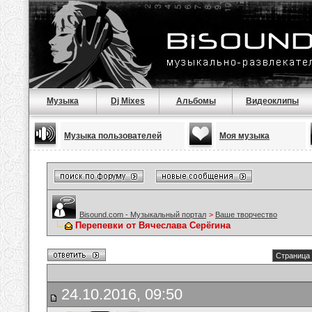
Музыка
Dj Mixes
Альбомы
Видеоклипы
Музыка пользователей
Моя музыка
Bisound.com - Музыкальный портал
>
Ваше творчество
Перепевки от Вячеслава Серёгина
Страница 
24.10.2016, 09:50