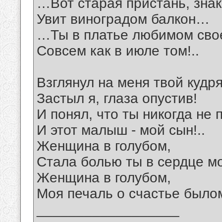
…Вот старая пристань, зна
Увит виноградом балкон…
…Ты в платье любимом сво
Совсем как в июле том!..
Взглянул на меня твой куд
Застыл я, глаза опустив!
И понял, что ты никогда не 
И этот малыш - мой сын!..
Женщина в голубом,
Стала болью ты в сердце м
Женщина в голубом,
Моя печаль о счастье былом
__________________