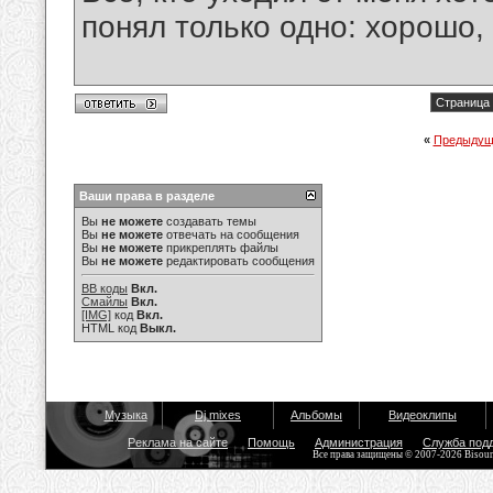
понял только одно: хорошо,
Страница 
«
Предыдущ
Ваши права в разделе
Вы
не можете
создавать темы
Вы
не можете
отвечать на сообщения
Вы
не можете
прикреплять файлы
Вы
не можете
редактировать сообщения
BB коды
Вкл.
Смайлы
Вкл.
[IMG]
код
Вкл.
HTML код
Выкл.
Музыка
Dj mixes
Альбомы
Видеоклипы
Реклама на сайте
Помощь
Администрация
Служба под
Все права защищены © 2007-2026 Bisou