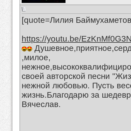
[quote=Лилия Баймухаметов
https://youtu.be/EzKnMf0G3
Душевное,приятное,серд
,милое,
нежное,высококвалифициро
своей авторской песни "Жи
нежной любовью. Пусть вес
жизнь.Благодарю за шедевр
Вячеслав.