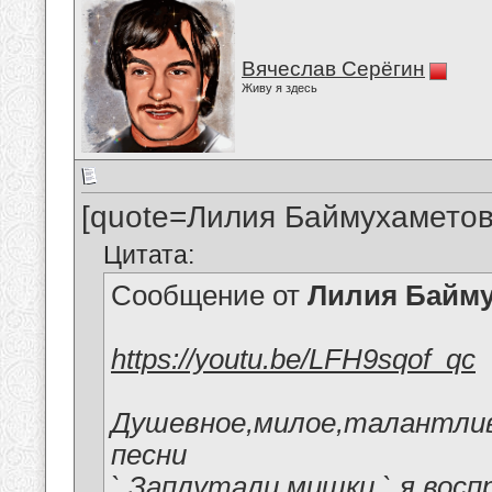
Вячеслав Серёгин
Живу я здесь
[quote=Лилия Баймухаметов
Цитата:
Сообщение от
Лилия Байм
https://youtu.be/LFH9sqof_qc
Душевное,милое,талантлив
песни
` Заплутали мишки ` я вос