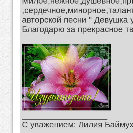
Милое,нежное,душевное,пр
,сердечное,минорное,талан
авторской песни " Девушка 
Благодарю за прекрасное т
__________________
С уважением: Лилия Байму