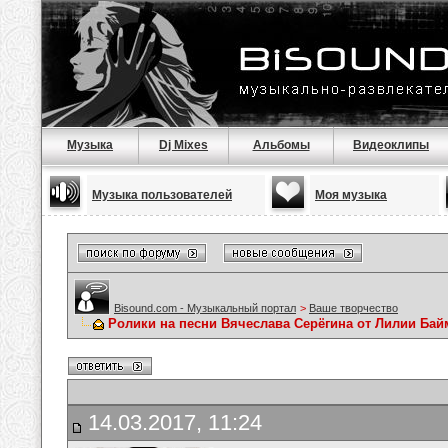
Музыка
Dj Mixes
Альбомы
Видеоклипы
Музыка пользователей
Моя музыка
Bisound.com - Музыкальный портал
>
Ваше творчество
Ролики на песни Вячеслава Серёгина от Лилии Ба
14.03.2017, 11:24