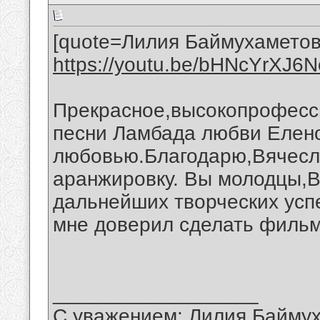
[quote=Лилия Баймухаметов
https://youtu.be/bHNcYrXJ6N
Прекрасное,высокопрофесс
песни Ламбада любви Елено
любовью.Благодарю,Вячесла
аранжировку. Вы молодцы,
дальнейших творческих успе
мне доверил сделать фильм
__________________
С уважением: Лилия Байму