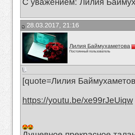
С уважением: Лилия Байму
28.03.2017, 21:16
Лилия Баймухаметова
Постоянный пользователь
[quote=Лилия Баймухаметов
https://youtu.be/xe99rJeUiqw
Душевное,прекрасное,талан