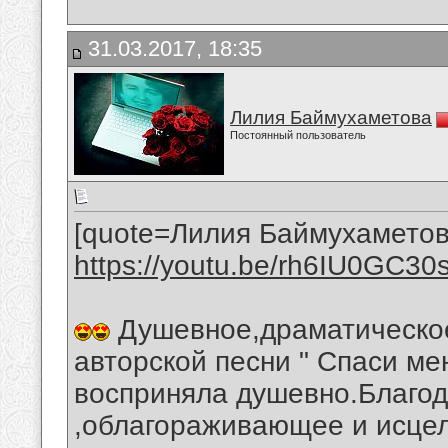
31.03.2017, 18:35
Лилия Баймухаметова
Постоянный пользователь
[quote=Лилия Баймухаметов
https://youtu.be/rh6IU0GC30
Душевное,драматическое
авторской песни " Спаси ме
восприняла душевно.Благод
,облагораживающее и исце