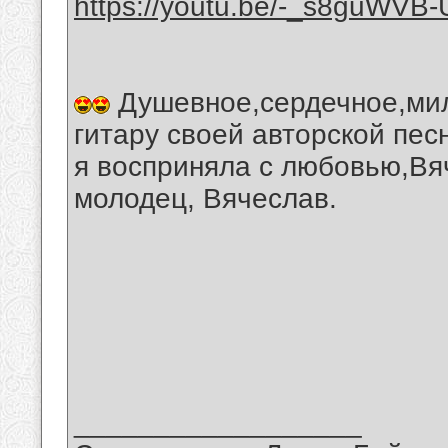
https://youtu.be/-_s8guWVB-
Душевное,сердечное,мил
гитару своей авторской пес
я восприняла с любовью,Вя
молодец, Вячеслав.
__________________