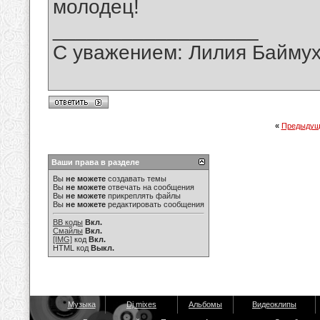
молодец!
__________________
С уважением: Лилия Байму
«
Предыдущ
Ваши права в разделе
Вы
не можете
создавать темы
Вы
не можете
отвечать на сообщения
Вы
не можете
прикреплять файлы
Вы
не можете
редактировать сообщения
BB коды
Вкл.
Смайлы
Вкл.
[IMG]
код
Вкл.
HTML код
Выкл.
Музыка
Dj mixes
Альбомы
Видеоклипы