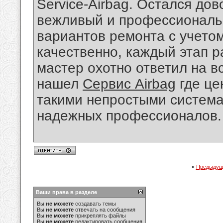
Service-Airbag. Остался до
вежливый и профессиональ
вариантов ремонта с учето
качественно, каждый этап р
мастер охотно ответил на в
нашел
Сервис Airbag
где це
такими непростыми система
надежных профессионалов.
«
Предыдущ
Ваши права в разделе
Вы
не можете
создавать темы
Вы
не можете
отвечать на сообщения
Вы
не можете
прикреплять файлы
Вы
не можете
редактировать сообщения