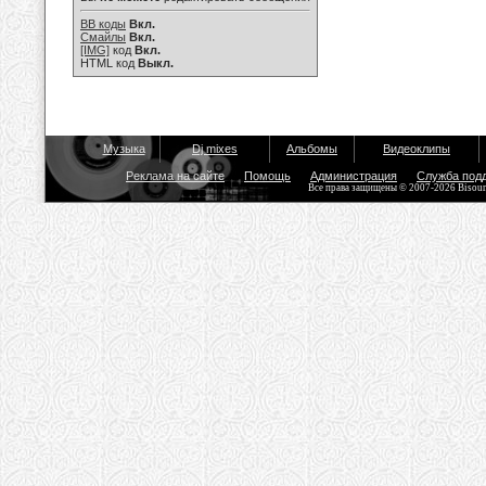
BB коды
Вкл.
Смайлы
Вкл.
[IMG]
код
Вкл.
HTML код
Выкл.
Музыка
Dj mixes
Альбомы
Видеоклипы
Реклама на сайте
Помощь
Администрация
Служба под
Все права защищены © 2007-2026 Bisou