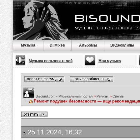
Музыка
Dj Mixes
Альбомы
Видеоклипы
Музыка пользователей
Моя музыка
Bisound.com - Музыкальный портал
>
Релизы
>
Синглы
Ремонт подушек безопасности — ищу рекомендаци
25.11.2024, 16:32