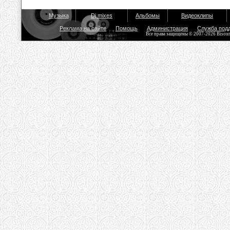
Музыка
Dj mixes
Альбомы
Видеоклипы
Реклама на сайте
Помощь
Администрация
Служба под
Все права защищены © 2007-2026 Bisou