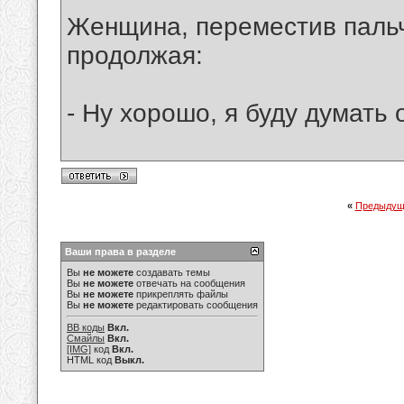
Женщина, переместив пальч
продолжая:
- Ну хорошо, я буду думать 
«
Предыдущ
Ваши права в разделе
Вы
не можете
создавать темы
Вы
не можете
отвечать на сообщения
Вы
не можете
прикреплять файлы
Вы
не можете
редактировать сообщения
BB коды
Вкл.
Смайлы
Вкл.
[IMG]
код
Вкл.
HTML код
Выкл.