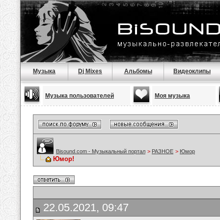
Музыка
Dj Mixes
Альбомы
Видеоклипы
Музыка пользователей
Моя музыка
Bisound.com - Музыкальный портал
>
РАЗНОЕ
>
Юмор
Юмор!
22.05.2021, 09:47