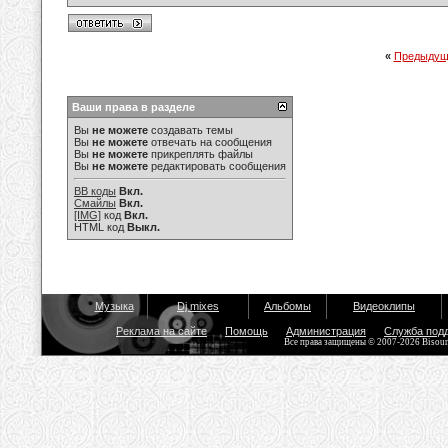
«
Предыдущ
Ваши права в разделе
Вы
не можете
создавать темы
Вы
не можете
отвечать на сообщения
Вы
не можете
прикреплять файлы
Вы
не можете
редактировать сообщения
BB коды
Вкл.
Смайлы
Вкл.
[IMG]
код
Вкл.
HTML код
Выкл.
Музыка
Dj mixes
Альбомы
Видеоклипы
Реклама на сайте
Помощь
Администрация
Служба под
Все права защищены © 2007-2026 Bisou