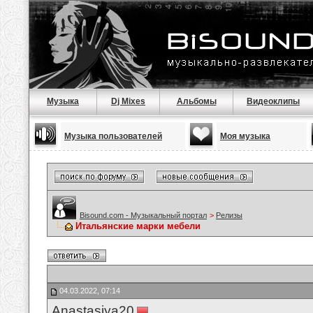
Музыка
Dj Mixes
Альбомы
Видеоклипы
Музыка пользователей
Моя музыка
Bisound.com - Музыкальный портал
>
Релизы
Итальянские марки мебели
04.03.2022, 07:14
Anastasiya20