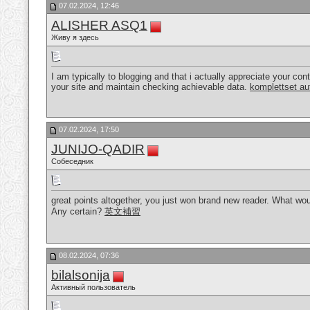
07.02.2024, 12:46
ALISHER ASQ1
Живу я здесь
I am typically to blogging and that i actually appreciate your con
your site and maintain checking achievable data.
komplettset au
07.02.2024, 17:50
JUNIJO-QADIR
Собеседник
great points altogether, you just won brand new reader. What wo
Any certain?
英文補習
08.02.2024, 07:36
bilalsonija
Активный пользователь