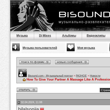
Музыка
Dj Mixes
Альбомы
Видеоклипы
Музыка пользователей
Моя музыка
Bisound.com - Музыкальный портал
>
РАЗНОЕ
>
Новости
How To Give Your Partner A Massage Like A Professio
Страни
02.04.2024, 11:08
bilalsonija