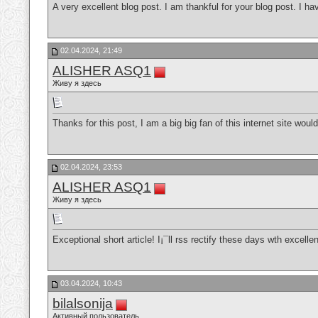
A very excellent blog post. I am thankful for your blog post. I ha
02.04.2024, 21:49
ALISHER ASQ1
Живу я здесь
Thanks for this post, I am a big big fan of this internet site wou
02.04.2024, 23:53
ALISHER ASQ1
Живу я здесь
Exceptional short article! I¡¯ll rss rectify these days wth excelle
03.04.2024, 10:43
bilalsonija
Активный пользователь