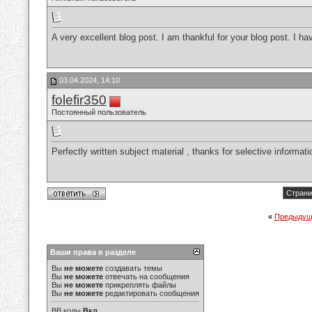
A very excellent blog post. I am thankful for your blog post. I ha
03.04.2024, 14:10
folefir350
Постоянный пользователь
Perfectly written subject material , thanks for selective informati
Страни
«
Предыдущ
Ваши права в разделе
Вы
не можете
создавать темы
Вы
не можете
отвечать на сообщения
Вы
не можете
прикреплять файлы
Вы
не можете
редактировать сообщения
BB коды
Вкл.