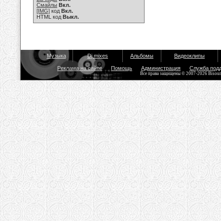
Смайлы
Вкл.
[IMG]
код
Вкл.
HTML код
Выкл.
Музыка
Dj mixes
Альбомы
Видеоклипы
Реклама на сайте
Помощь
Администрация
Служба под
Все права защищены © 2007-2026 Bisou