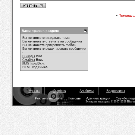
«
Предыдущ
Ваши права в разделе
Вы
не можете
создавать темы
Вы
не можете
отвечать на сообщения
Вы
не можете
прикреплять файлы
Вы
не можете
редактировать сообщения
BB коды
Вкл.
Смайлы
Вкл.
[IMG]
код
Вкл.
HTML код
Выкл.
Музыка
Dj mixes
Альбомы
Видеоклипы
Реклама на сайте
Помощь
Администрация
Служба под
Все права защищены © 2007-2026 Bisou