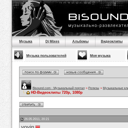
Музыка
Dj Mixes
Альбомы
Видеоклипы
Музыка пользователей
Моя музыка
Bisound.com - Музыкальный портал
>
Релизы
>
Музыкальные кл
HD-Видеоклипы 720p, 1080p
26.05.2011, 20:21
vovin