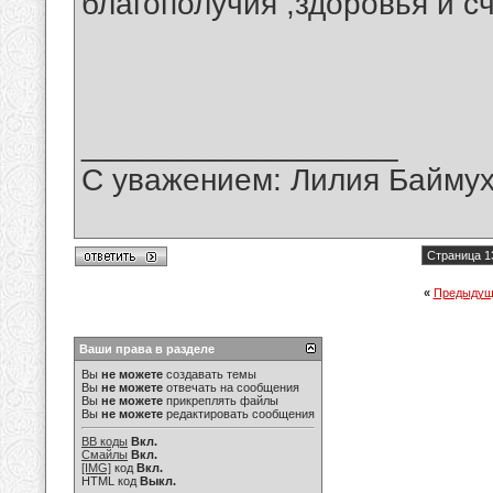
благополучия ,здоровья и с
__________________
С уважением: Лилия Байму
Страница 1
«
Предыдущ
Ваши права в разделе
Вы
не можете
создавать темы
Вы
не можете
отвечать на сообщения
Вы
не можете
прикреплять файлы
Вы
не можете
редактировать сообщения
BB коды
Вкл.
Смайлы
Вкл.
[IMG]
код
Вкл.
HTML код
Выкл.