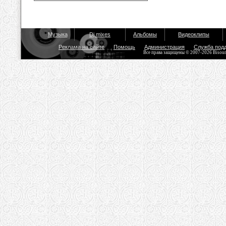
Музыка
Dj mixes
Альбомы
Видеоклипы
Реклама на сайте
Помощь
Администрация
Служба под
Все права защищены © 2007-2026 Bisou