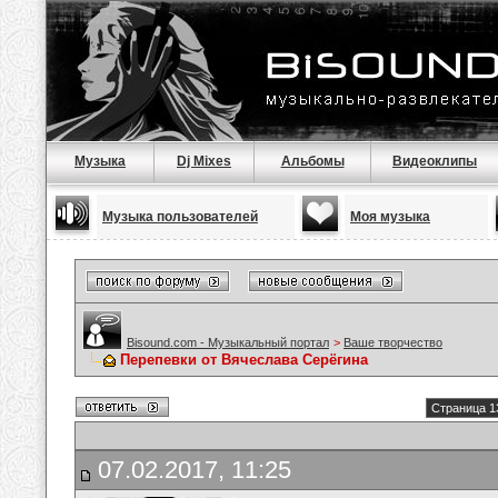
Музыка
Dj Mixes
Альбомы
Видеоклипы
Музыка пользователей
Моя музыка
Bisound.com - Музыкальный портал
>
Ваше творчество
Перепевки от Вячеслава Серёгина
Страница 1
07.02.2017, 11:25