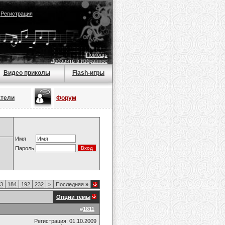
|
Регистрация
Помощь
Добавить в избранное
Видео приколы
Flash-игры
атели
Форум
Имя
Пароль
3
184
192
232
>
Последняя
»
Опции темы
#
1811
Регистрация: 01.10.2009