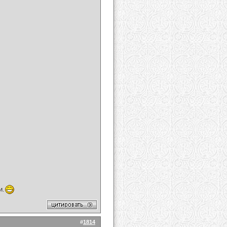
и.
#
1814