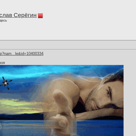
слав Серёгин
десь
hp?nam...le&id=10400334
моя