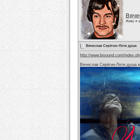
Вяче
Живу я з
Вячеслав Серёгин-Лети душа
http://www.bisound.com/index.p
Вячеслав Серёгин-Лети душа 