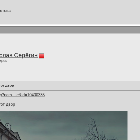
етова
слав Серёгин
десь
тот двор
hp?nam...le&id=10400335
тот двор