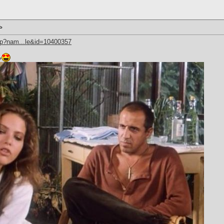
ь
hp?nam...le&id=10400357
ь