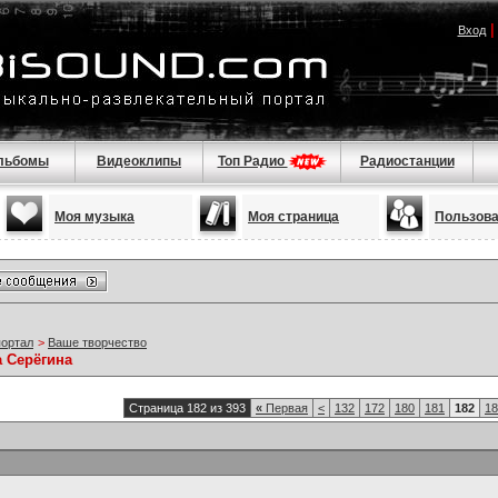
Вход
льбомы
Видеоклипы
Топ Радио
Радиостанции
Моя музыка
Моя страница
Пользов
портал
>
Ваше творчество
а Серёгина
Страница 182 из 393
«
Первая
<
132
172
180
181
182
18