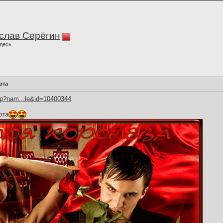
слав Серёгин
десь
рта
hp?nam...le&id=10400344
рта