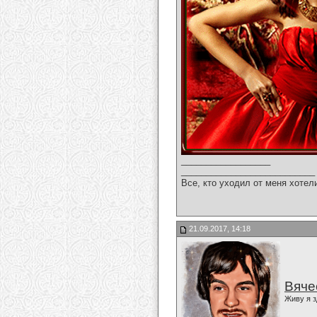
__________________
___________________________
Все, кто уходил от меня хотел
21.09.2017, 14:18
Вяче
Живу я з