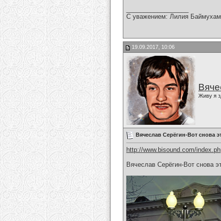
__________________
С уважением: Лилия Баймухам
19.09.2017, 10:06
Вяче
Живу я з
Вячеслав Серёгин-Вот снова э
http://www.bisound.com/index.p
Вячеслав Серёгин-Вот снова э