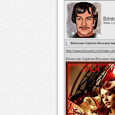
Вяче
Живу я з
Вячеслав Серёгин-Восьмое ма
http://www.bisound.com/index.p
Вячеслав Серёгин-Восьмое ма