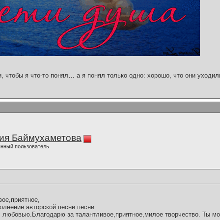
и, чтобы я что-то понял… а я понял только одно: хорошо, что они уходил
ия Баймухаметова
нный пользователь
ое,приятное,
лнение авторской песни песни
с любовью.Благодарю за талантливое,приятное,милое творчество. Ты м