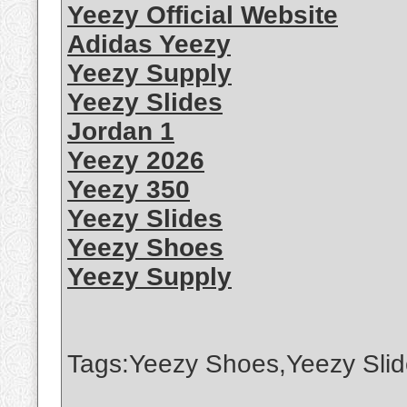
Yeezy Official Website
Adidas Yeezy
Yeezy Supply
Yeezy Slides
Jordan 1
Yeezy 2026
Yeezy 350
Yeezy Slides
Yeezy Shoes
Yeezy Supply
Tags:Yeezy Shoes,Yeezy Slid