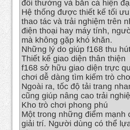
đổi thưởng và bắn cá hiện đạ
Hệ thống được thiết kế tối 
thao tác và trải nghiệm trên 
điện thoại hay máy tính, ngườ
mà không gặp khó khăn.
Những lý do giúp f168 thu hú
Thiết kế giao diện thân thiện
f168 sở hữu giao diện trực q
chơi dễ dàng tìm kiếm trò chơ
Ngoài ra, tốc độ tải trang nh
cũng giúp nâng cao trải nghi
Kho trò chơi phong phú
Một trong những điểm mạnh c
giải trí. Người dùng có thể 