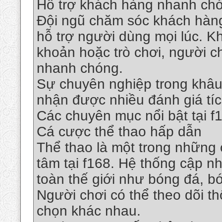
Hỗ trợ khách hàng nhanh ch
Đội ngũ chăm sóc khách hàng
hỗ trợ người dùng mọi lúc. Kh
khoản hoặc trò chơi, người ch
nhanh chóng.
Sự chuyên nghiệp trong khâu 
nhận được nhiều đánh giá tíc
Các chuyên mục nổi bật tại f
Cá cược thể thao hấp dẫn
Thể thao là một trong những
tâm tại f168. Hệ thống cập nhậ
toàn thế giới như bóng đá, bó
Người chơi có thể theo dõi th
chọn khác nhau.