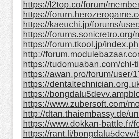
https://l2top.co/forum/memb
https://forum.herozerogame.
https://kaeuchi.jp/forums/us
https://forums.sonicretro.org
https://forum.tkool.jp/index
http://forum.modulebazaar.c
https://tudomuaban.com/chi-tie
https://awan.pro/forum/user/
https://dentaltechnician.org
https://bongdalu5devv.ampb
https://www.zubersoft.com/mo
http://dtan.thaiembassy.de/un
https://www.dokkan-battle.fr/
https://rant.li/bongdalu5devv