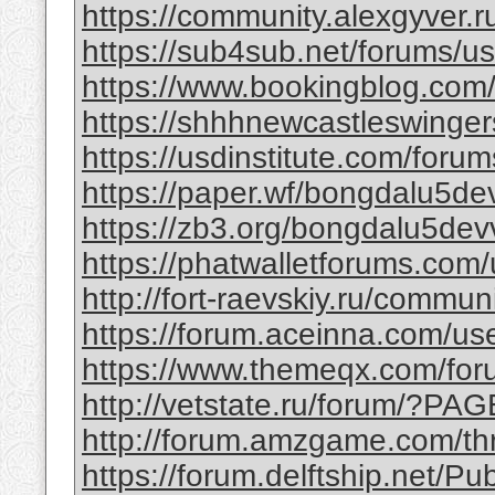
https://community.alexgyver.
https://sub4sub.net/forums/u
https://www.bookingblog.com
https://shhhnewcastleswinger
https://usdinstitute.com/for
https://paper.wf/bongdalu5d
https://zb3.org/bongdalu5de
https://phatwalletforums.com
http://fort-raevskiy.ru/commun
https://forum.aceinna.com/u
https://www.themeqx.com/for
http://vetstate.ru/forum/?
http://forum.amzgame.com/th
https://forum.delftship.net/P