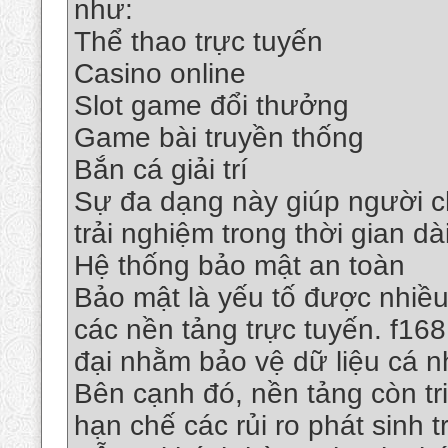
như:
Thể thao trực tuyến
Casino online
Slot game đổi thưởng
Game bài truyền thống
Bắn cá giải trí
Sự đa dạng này giúp người c
trải nghiệm trong thời gian dài
Hệ thống bảo mật an toàn
Bảo mật là yếu tố được nhiề
các nền tảng trực tuyến. f1
đại nhằm bảo vệ dữ liệu cá n
Bên cạnh đó, nền tảng còn t
hạn chế các rủi ro phát sinh 