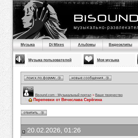
Музыка
Dj Mixes
Альбомы
Видеоклипы
Музыка пользователей
Моя музыка
Bisound.com - Музыкальный портал
>
Ваше творчество
Перепевки от Вячеслава Серёгина
20.02.2026, 01:26