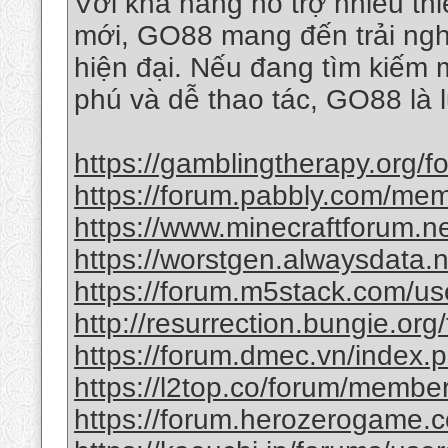
Với khả năng hỗ trợ nhiều thiế
mới, GO88 mang đến trải nghiệ
hiện đại. Nếu đang tìm kiếm
phú và dễ thao tác, GO88 là
https://gamblingtherapy.org/
https://forum.pabbly.com/me
https://www.minecraftforum
https://worstgen.alwaysdata.n
https://forum.m5stack.com/u
http://resurrection.bungie.or
https://forum.dmec.vn/index
https://l2top.co/forum/memb
https://forum.herozerogame.