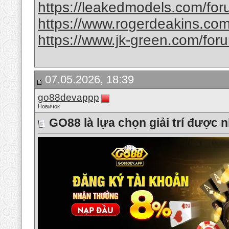
https://leakedmodels.com/fo
https://www.rogerdeakins.com
https://www.jk-green.com/for
07.05.2026, 18:39
go88devappp
Новичок
GO88 là lựa chọn giải trí được 