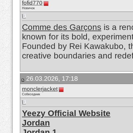
fofid770
Новичок
Comme des Garçons
is a re
known for its bold, experimen
Founded by Rei Kawakubo, th
creative boundaries and rede
26.03.2026, 17:18
monclerjacket
Собеседник
Yeezy Official Website
Jordan
Jordan 1