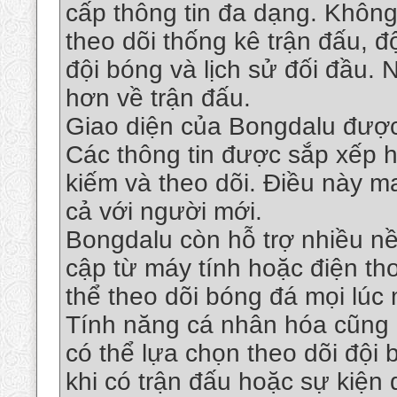
cấp thông tin đa dạng. Không
theo dõi thống kê trận đấu, đ
đội bóng và lịch sử đối đầu. 
hơn về trận đấu.
Giao diện của Bongdalu được 
Các thông tin được sắp xếp h
kiếm và theo dõi. Điều này ma
cả với người mới.
Bongdalu còn hỗ trợ nhiều nề
cập từ máy tính hoặc điện th
thể theo dõi bóng đá mọi lúc 
Tính năng cá nhân hóa cũng 
có thể lựa chọn theo dõi đội
khi có trận đấu hoặc sự kiện 