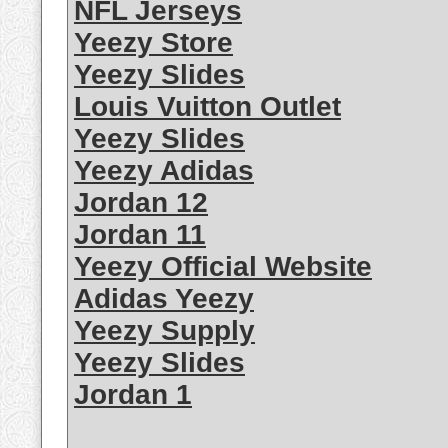
NFL Jerseys
Yeezy Store
Yeezy Slides
Louis Vuitton Outlet
Yeezy Slides
Yeezy Adidas
Jordan 12
Jordan 11
Yeezy Official Website
Adidas Yeezy
Yeezy Supply
Yeezy Slides
Jordan 1