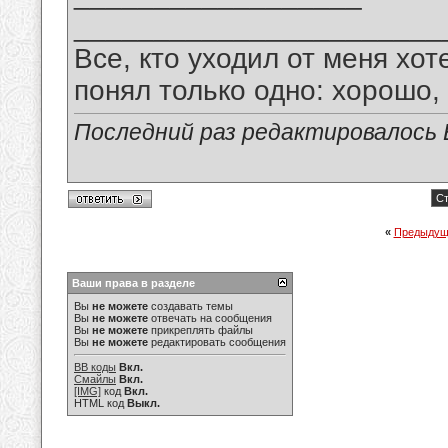
_______________________
Все, кто уходил от меня хот
понял только одно: хорошо,
Последний раз редактировалось В
Ст
«
Предыдущ
Ваши права в разделе
Вы
не можете
создавать темы
Вы
не можете
отвечать на сообщения
Вы
не можете
прикреплять файлы
Вы
не можете
редактировать сообщения
BB коды
Вкл.
Смайлы
Вкл.
[IMG]
код
Вкл.
HTML код
Выкл.