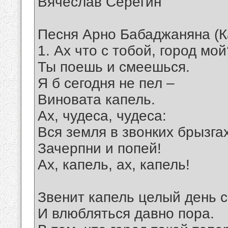
Вячеслав Серёгин
Песня Арно Бабаджаняна (К
1. Ах что с тобой, город мой
Ты поешь и смеешься.
Я б сегодня не пел –
Виновата капель.
Ах, чудеса, чудеса:
Вся земля в звонких брызгах
Зачерпни и попей!
Ах, капель, ах, капель!
Звенит капель целый день с
И влюбляться давно пора.