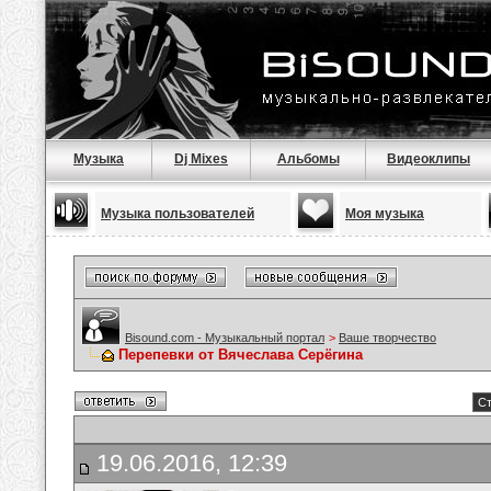
Музыка
Dj Mixes
Альбомы
Видеоклипы
Музыка пользователей
Моя музыка
Bisound.com - Музыкальный портал
>
Ваше творчество
Перепевки от Вячеслава Серёгина
Ст
19.06.2016, 12:39