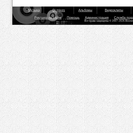
Музыка
Dj mixes
Альбомы
Видеоклипы
Реклама на сайте
Помощь
Администрация
Служба под
Все права защищены © 2007-2026 Bisou