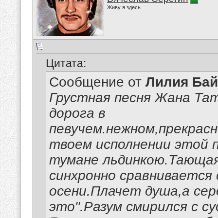
Живу я здесь
Цитата:
Сообщение от
Лилия Ба
Грустная песня Жана Та
дорога в
певучем.нежном,прекрас
твоем исполнении этой 
тумане льдинкою.Тающа
синхронно сравнивается
осени.Плачет душа,а сер
это".Разум смирился с с