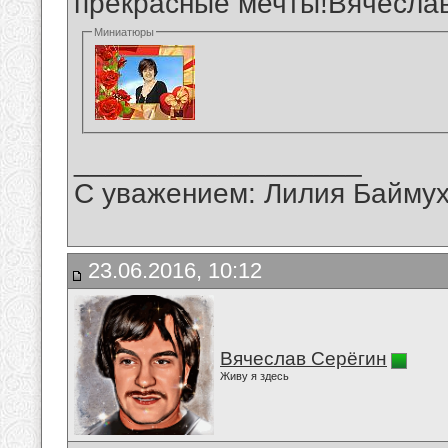
прекрасные мечты!Вячесла
Миниатюры
__________________
С уважением: Лилия Байму
23.06.2016, 10:12
Вячеслав Серёгин
Живу я здесь