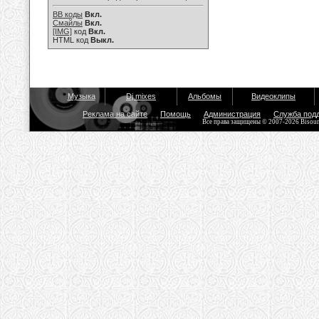
BB коды
Вкл.
Смайлы
Вкл.
[IMG]
код
Вкл.
HTML код
Выкл.
Музыка
Dj mixes
Альбомы
Видеоклипы
Реклама на сайте
Помощь
Администрация
Служба под
Все права защищены © 2007-2026 Bisou