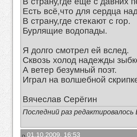
В страну,где ещё с давних п
Есть всё,что для сердца над
В страну,где стекают с гор.
Бурлящие водопады.
Я долго смотрел ей вслед.
Сквозь холод надежды зыбк
А ветер безумный поэт.
Играл на волшебной скрипк
Вячеслав Серёгин
Последний раз редактировалось В
01.10.2009, 16:53