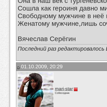
Она в наш век с тургеневск
Сошла как героиня давно ми
Свободному мужчине в неё 
Женатому мужчине,лишь соч
Вячеслав Серёгин
Последний раз редактировалось В
01.10.2009, 20:29
mari-star
Собеседник