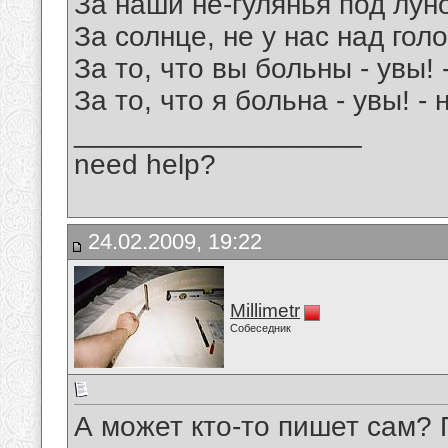
За наши не-гулянья под лун
За солнце, не у нас над гол
За то, что вы больны - увы! 
За то, что я больна - увы! -
__________________
need help?
24.02.2009, 19:22
Millimetr
Собеседник
А может кто-то пишет сам? 