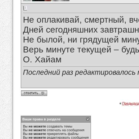
Не оплакивай, смертный, в
Дней сегодняшних завтрашн
Не былой, ни грядущей мину
Верь минуте текущей – будь
О. Хайам
Последний раз редактировалось ma
«
Предыдущ
Ваши права в разделе
Вы
не можете
создавать темы
Вы
не можете
отвечать на сообщения
Вы
не можете
прикреплять файлы
Вы
не можете
редактировать сообщения