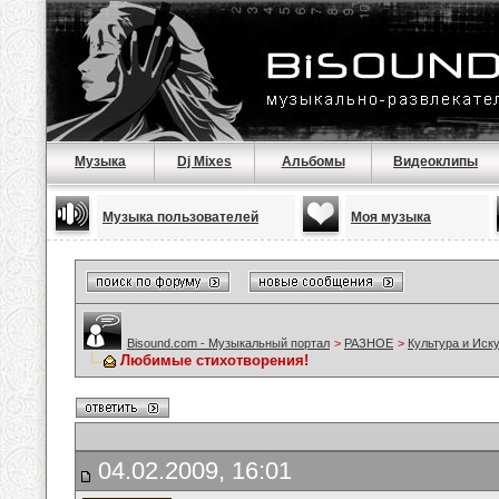
Музыка
Dj Mixes
Альбомы
Видеоклипы
Музыка пользователей
Моя музыка
Bisound.com - Музыкальный портал
>
РАЗНОЕ
>
Культура и Иск
Любимые стихотворения!
04.02.2009, 16:01