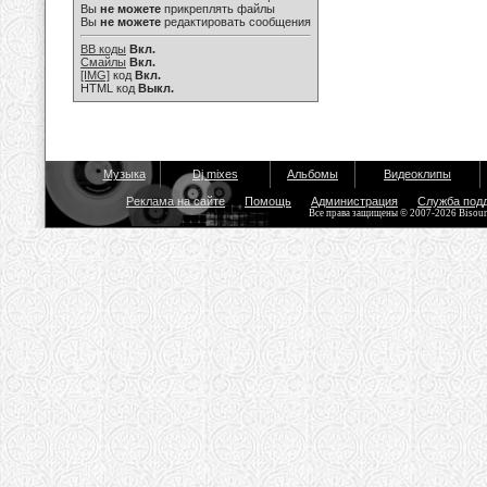
Вы
не можете
прикреплять файлы
Вы
не можете
редактировать сообщения
BB коды
Вкл.
Смайлы
Вкл.
[IMG]
код
Вкл.
HTML код
Выкл.
Музыка
Dj mixes
Альбомы
Видеоклипы
Реклама на сайте
Помощь
Администрация
Служба под
Все права защищены © 2007-2026 Bisou