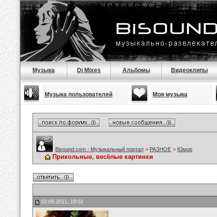
Музыка
Dj Mixes
Альбомы
Видеоклипы
Музыка пользователей
Моя музыка
Bisound.com - Музыкальный портал
>
РАЗНОЕ
>
Юмор
Прикольные, весёлые картинки
02.09.2011, 18:02