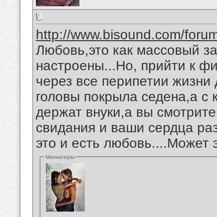
http://www.bisound.com/for
Любовь,это как массовый за
настроены...Но, прийти к ф
через все перипетии жизни 
головы покрыла седена,а с 
держат внуки,а вы смотрите 
свидания и ваши сердца раз
это и есть любовь....Может э
Миниатюры