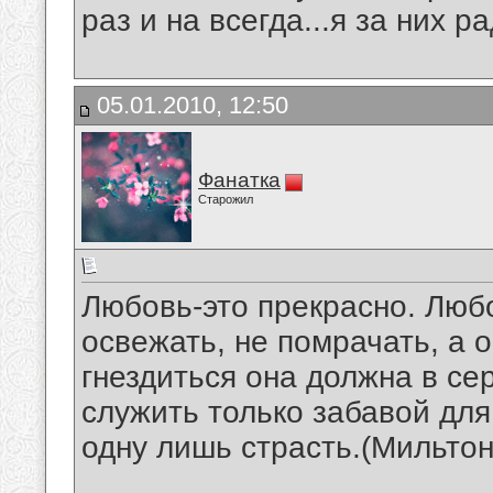
раз и на всегда...я за них р
05.01.2010, 12:50
Фанатка
Старожил
Любовь-это прекрасно. Любо
освежать, не помрачать, а о
гнездиться она должна в сер
служить только забавой дл
одну лишь страсть.(Мильто