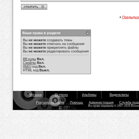
«
Предыдущ
Ваши права в разделе
Вы
не можете
создавать темы
Вы
не можете
отвечать на сообщения
Вы
не можете
прикреплять файлы
Вы
не можете
редактировать сообщения
BB коды
Вкл.
Смайлы
Вкл.
[IMG]
код
Вкл.
HTML код
Выкл.
Музыка
Dj mixes
Альбомы
Видеоклипы
Реклама на сайте
Помощь
Администрация
Служба под
Все права защищены © 2007-2026 Bisou