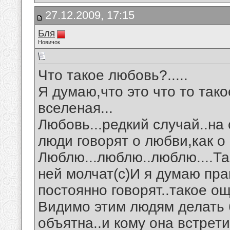
27.12.2009, 17:15
Бля
Новичок
Что такое любовь?.....
Я думаю,что это что то так
вселеная...
Любовь...редкий случай..на 
люди говорят о любви,как о 
Люблю...люблю..люблю....Так
ней молчат(с)И я думаю прав
постоянно говорят..такое ощ
Видимо этим людям делать 
объятна..и кому она встрет