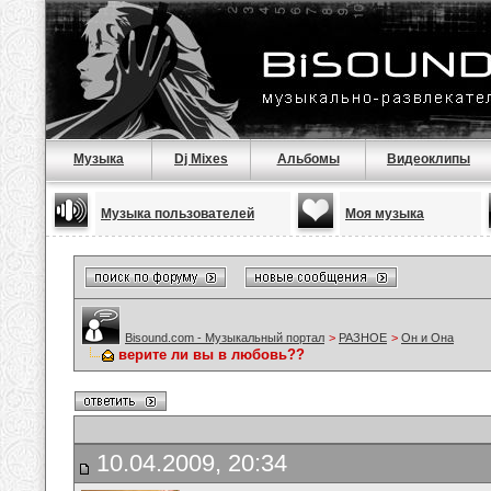
Музыка
Dj Mixes
Альбомы
Видеоклипы
Музыка пользователей
Моя музыка
Bisound.com - Музыкальный портал
>
РАЗНОЕ
>
Он и Она
верите ли вы в любовь??
10.04.2009, 20:34