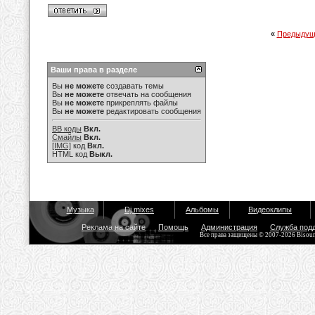
«
Предыдущ
Ваши права в разделе
Вы
не можете
создавать темы
Вы
не можете
отвечать на сообщения
Вы
не можете
прикреплять файлы
Вы
не можете
редактировать сообщения
BB коды
Вкл.
Смайлы
Вкл.
[IMG]
код
Вкл.
HTML код
Выкл.
Музыка
Dj mixes
Альбомы
Видеоклипы
Реклама на сайте
Помощь
Администрация
Служба под
Все права защищены © 2007-2026 Bisou