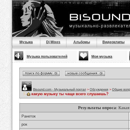
Музыка
Dj Mixes
Альбомы
Видеоклипы
Музыка пользователей
Моя музыка
Bisound.com - Музыкальный портал
>
Обсуждения
>
Общие воп
какую музыку ты чаще всего слушаешь?
Результаты опроса
: Кака
Ранеток
рок