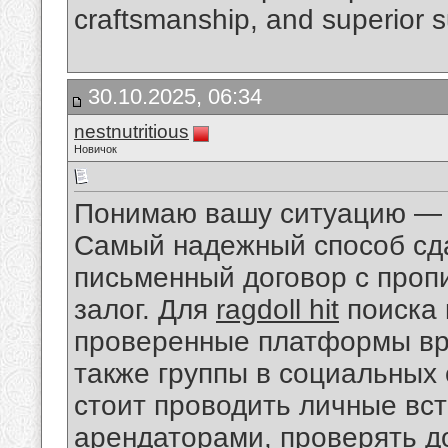
craftsmanship, and superior su
30.10.2025, 06:34
nestnutritious
Новичок
Понимаю вашу ситуацию — э
Самый надежный способ сда
письменный договор с проп
залог. Для
ragdoll hit
поиска 
проверенные платформы вро
также группы в социальных 
стоит проводить личные вс
арендаторами, проверять до