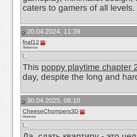
caters to gamers of all levels.
20.04.2024, 11:39
fnaf12
Любитель
This
poppy playtime chapter 
day, despite the long and hard
30.04.2025, 06:10
CheeseChompers3D
Новичок
Да, сдать квартиру - это це