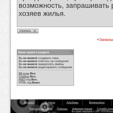
возможность, запрашивать
хозяев жилья.
«
Предыдущ
Ваши права в разделе
Вы
не можете
создавать темы
Вы
не можете
отвечать на сообщения
Вы
не можете
прикреплять файлы
Вы
не можете
редактировать сообщения
BB коды
Вкл.
Смайлы
Вкл.
[IMG]
код
Вкл.
HTML код
Выкл.
Музыка
Dj mixes
Альбомы
Видеоклипы
Реклама на сайте
Помощь
Администрация
Служба под
Все права защищены © 2007-2026 Bisou