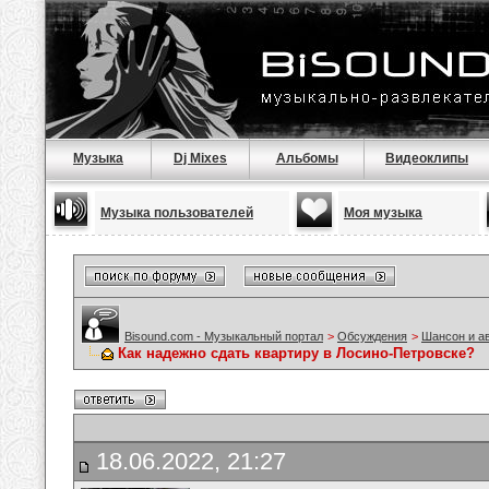
Музыка
Dj Mixes
Альбомы
Видеоклипы
Музыка пользователей
Моя музыка
Bisound.com - Музыкальный портал
>
Обсуждения
>
Шансон и а
Как надежно сдать квартиру в Лосино-Петровске?
18.06.2022, 21:27