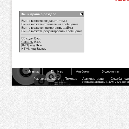
Ваши права в разделе
Вы
не можете
создавать темы
Вы
не можете
отвечать на сообщения
Вы
не можете
прикреплять файлы
Вы
не можете
редактировать сообщения
BB коды
Вкл.
Смайлы
Вкл.
[IMG]
код
Вкл.
HTML код
Выкл.
Музыка
Dj mixes
Альбомы
Видеоклипы
Реклама на сайте
Помощь
Администрация
Служба под
Все права защищены © 2007-2026 Bisou