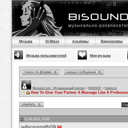
Музыка
Dj Mixes
Альбомы
Видеоклипы
Музыка пользователей
Моя музыка
Bisound.com - Музыкальный портал
>
РАЗНОЕ
>
Новости
How To Give Your Partner A Massage Like A Professio
Стр
11.08.2023, 14:58
wilsonsmith09