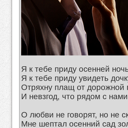
Я к тебе приду осенней ноч
Я к тебе приду увидеть дочк
Отряхну плащ от дорожной
И невзгод, что рядом с нами
О любви не говорят, но не с
Мне шептал осенний сад зо