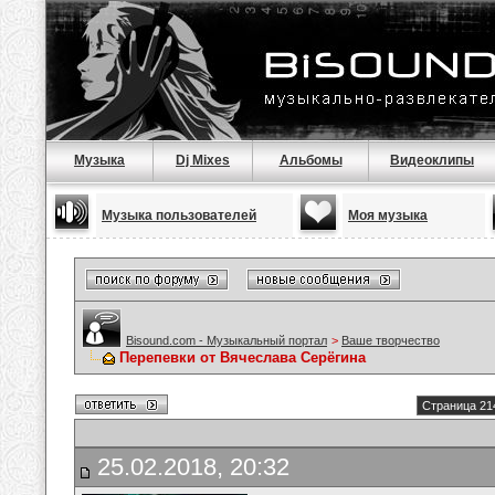
Музыка
Dj Mixes
Альбомы
Видеоклипы
Музыка пользователей
Моя музыка
Bisound.com - Музыкальный портал
>
Ваше творчество
Перепевки от Вячеслава Серёгина
Страница 21
25.02.2018, 20:32