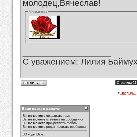
молодец,Вячеслав!
Миниатюры
__________________
С уважением: Лилия Байму
Страница 21
«
Предыдущ
Ваши права в разделе
Вы
не можете
создавать темы
Вы
не можете
отвечать на сообщения
Вы
не можете
прикреплять файлы
Вы
не можете
редактировать сообщения
BB коды
Вкл.