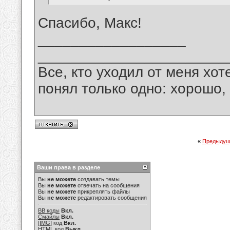
Спасибо, Макс!
__________________
_______________________
Все, кто уходил от меня хот
понял только одно: хорошо,
«
Предыдущ
Ваши права в разделе
Вы
не можете
создавать темы
Вы
не можете
отвечать на сообщения
Вы
не можете
прикреплять файлы
Вы
не можете
редактировать сообщения
BB коды
Вкл.
Смайлы
Вкл.
[IMG]
код
Вкл.
HTML код
Выкл.