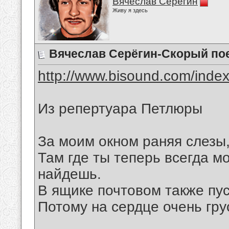
Вячеслав Серёгин
Живу я здесь
Вячеслав Серёгин-Скорый по
http://www.bisound.com/inde
Из репертуара Петлюры
За моим окном раняя слезы,
Там где ты теперь всегда мо
найдешь.
В ящике почтовом также пу
Потому на сердце очень грус