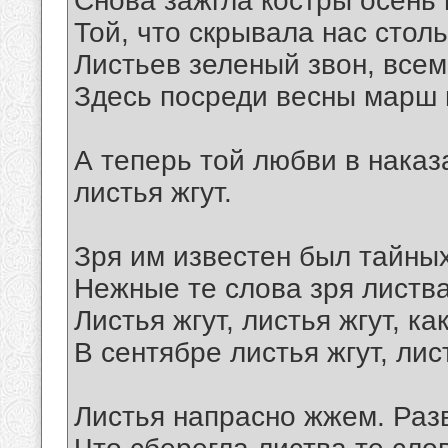
Снова зажгла костры осень 
Той, что скрывала нас столь
Листьев зеленый звон, всем
Здесь посреди весны марш 
А теперь той любви в наказа
листья жгут.
Зря им известен был тайны
Нежные те слова зря листв
Листья жгут, листья жгут, к
В сентябре листья жгут, лист
Листья напрасно жжем. Разв