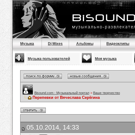
Музыка
Dj Mixes
Альбомы
Видеоклипы
Музыка пользователей
Моя музыка
Bisound.com - Музыкальный портал
>
Ваше творчество
Перепевки от Вячеслава Серёгина
05.10.2014, 14:33