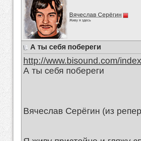
Вячеслав Серёгин
Живу я здесь
А ты себя побереги
http://www.bisound.com/inde
А ты себя побереги
Вячеслав Серёгин (из репе