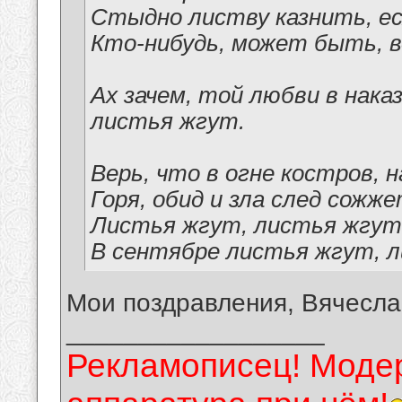
Стыдно листву казнить, е
Кто-нибудь, может быть, в
Ах зачем, той любви в нак
листья жгут.
Верь, что в огне костров, 
Горя, обид и зла след сожж
Листья жгут, листья жгут
В сентябре листья жгут, 
Мои поздравления, Вячесла
__________________
Рекламописец! Модер