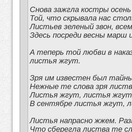
Снова зажгла костры осень
Той, что скрывала нас столь
Листьев зеленый звон, все
Здесь посреди весны марш 
А теперь той любви в нака
листья жгут.
Зря им известен был тайны
Нежные те слова зря лист
Листья жгут, листья жгут
В сентябре листья жгут, 
Листья напрасно жжем. Раз
Что сберегла листва те сл