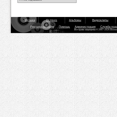
Музыка
Dj mixes
Альбомы
Видеоклипы
Реклама на сайте
Помощь
Администрация
Служба под
Все права защищены © 2007-2026 Bisou