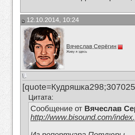
12.10.2014, 10:24
Вячеслав Серёгин
Живу я здесь
[quote=Кудряшка298;307025
Цитата:
Сообщение от
Вячеслав Се
http://www.bisound.com/inde
Из репертуара Петлюры