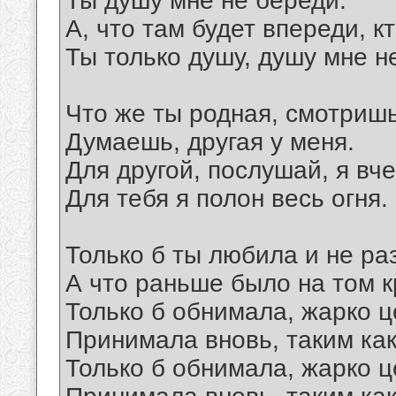
Ты душу мне не береди.
А, что там будет впереди, кт
Ты только душу, душу мне н
Что же ты родная, смотришь
Думаешь, другая у меня.
Для другой, послушай, я в
Для тебя я полон весь огня.
Только б ты любила и не р
А что раньше было на том к
Только б обнимала, жарко 
Принимала вновь, таким как
Только б обнимала, жарко 