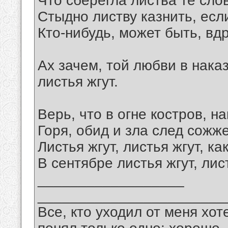
Что сберегла листва те слов
Стыдно листву казнить, есл
Кто-нибудь, может быть, вдр
Ах зачем, той любви в наказ
листья жгут.
Верь, что в огне костров, н
Горя, обид и зла след сожже
Листья жгут, листья жгут, к
В сентябре листья жгут, лист
__________________
_______________________
Все, кто уходил от меня хот