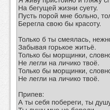
Я живу пристойно и гляжу с
На бегущей жизни суету.
Пусть порой мне больно, то
Берегла свою бы красоту.
Только б ты смеялась, неж
Забывая горькое житьё.
Только бы морщинки, словн
Не легли на личико твоё.
Только бы морщинки, словн
Не легли на личико твоё.
Припев:
А ты себя побереги, ты душ