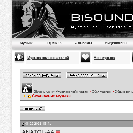
Музыка
Dj Mixes
Альбомы
Видеоклипы
Музыка пользователей
Моя музыка
Bisound.com - Музыкальный портал
>
Обсуждения
>
Общие воп
Скачивание музыки
08.02.2011, 06:41
ANATOL-AA