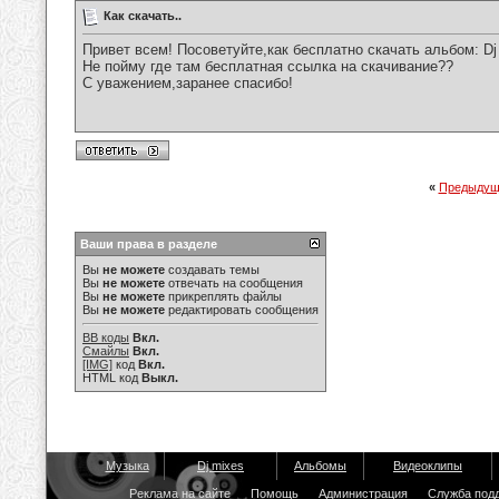
Как скачать..
Привет всем! Посоветуйте,как бесплатно скачать альбом: Dj M
Не пойму где там бесплатная ссылка на скачивание??
С уважением,заранее спасибо!
«
Предыдущ
Ваши права в разделе
Вы
не можете
создавать темы
Вы
не можете
отвечать на сообщения
Вы
не можете
прикреплять файлы
Вы
не можете
редактировать сообщения
BB коды
Вкл.
Смайлы
Вкл.
[IMG]
код
Вкл.
HTML код
Выкл.
Музыка
Dj mixes
Альбомы
Видеоклипы
Реклама на сайте
Помощь
Администрация
Служба под