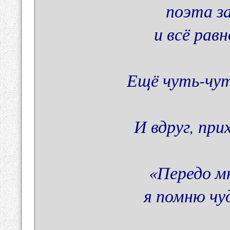
поэта за
и всё равн
Ещё чуть-чут
И вдруг, при
«Передо м
я помню чуд