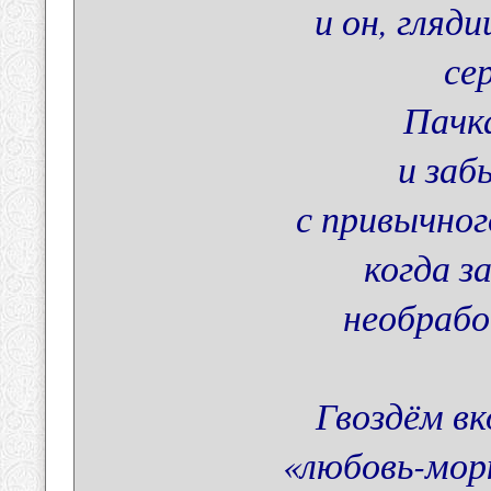
и он, гляд
се
Пачк
и заб
с привычног
когда з
необрабо
Гвоздём вк
«любовь-морк