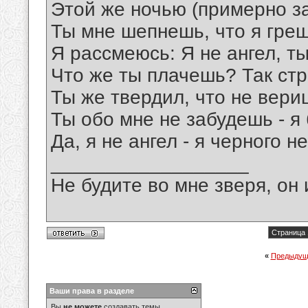
Этой же ночью (примерно за
Ты мне шепнешь, что я греш
Я рассмеюсь: Я не ангел, т
Что же ты плачешь? Так ст
Ты же твердил, что не вериш
Ты обо мне не забудешь - я
Да, я не ангел - я черного н
__________________
Не будите во мне зверя, он 
Страница 
«
Предыдущ
Ваши права в разделе
Вы
не можете
создавать темы