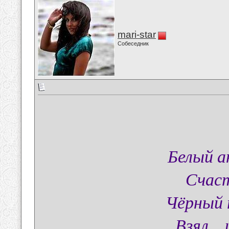
mari-star
Собеседник
Белый а
Счаст
Чёрный 
Взял...