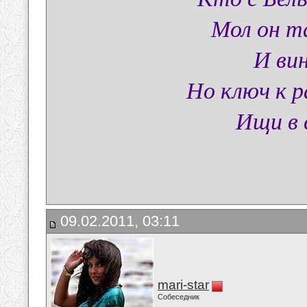
Мол он т
И ви
Но ключ к ра
Ищи в 
09.02.2011, 03:11
mari-star
Собеседник