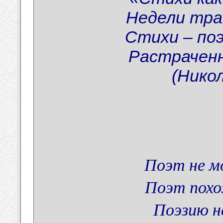
Недели тра
Стихи – по
Растраченн
(Никол
Поэт не м
Поэт похо
Поэзию н