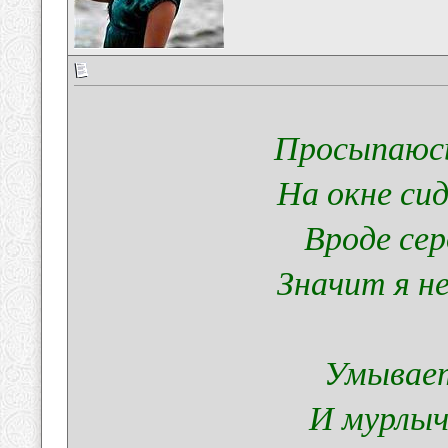
Просыпаюсь
На окне си
Вроде сер
Значит я н
Умывает
И мурлыч