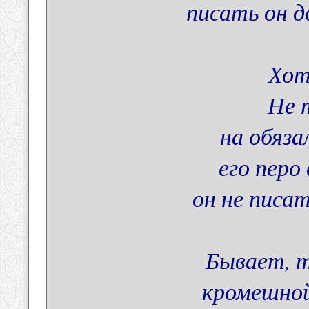
писать он 
Хот
Не 
на обяза
его перо 
он не писа
Бывает, 
кромешной