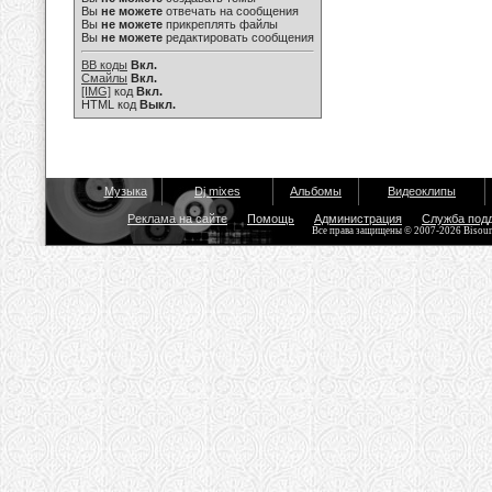
Вы
не можете
отвечать на сообщения
Вы
не можете
прикреплять файлы
Вы
не можете
редактировать сообщения
BB коды
Вкл.
Смайлы
Вкл.
[IMG]
код
Вкл.
HTML код
Выкл.
Музыка
Dj mixes
Альбомы
Видеоклипы
Реклама на сайте
Помощь
Администрация
Служба под
Все права защищены © 2007-2026 Bisou