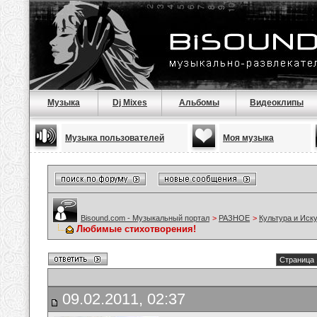
Музыка
Dj Mixes
Альбомы
Видеоклипы
Музыка пользователей
Моя музыка
Bisound.com - Музыкальный портал
>
РАЗНОЕ
>
Культура и Иск
Любимые стихотворения!
Страница 
09.02.2011, 02:37